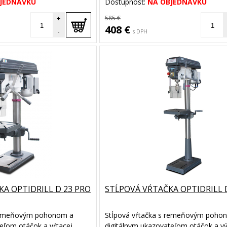
JEDNÁVKU
Dostupnosť:
NA OBJEDNÁVKU
+
585 €
408 €
-
s DPH
A OPTIDRILL D 23 PRO
STĹPOVÁ VŔTAČKA OPTIDRILL 
 remeňovým pohonom a
Stĺpová vŕtačka s remeňovým poho
eľom otáčok a vŕtacej
digitálnym ukazovateľom otáčok a 