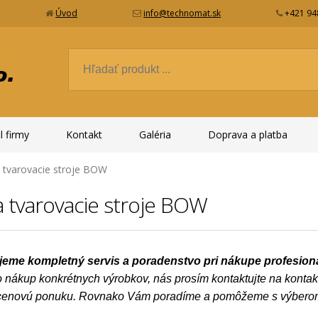
Úvod
info@technomat.sk
+421 94
l firmy
Kontakt
Galéria
Doprava a platba
 tvarovacie stroje BOW
a tvarovacie stroje BOW
jeme kompletný servis a poradenstvo pri nákupe profesion
 nákup konkrétnych výrobkov, nás prosím k
ontaktujte na konta
cenovú ponuku. Rovnako Vám poradíme a pomôžeme s výberom pr