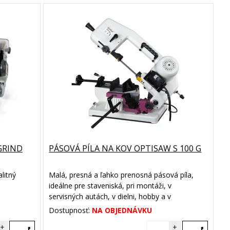
GRIND
PÁSOVÁ PÍLA NA KOV OPTISAW S 100 G
litný
Malá, presná a ľahko prenosná pásová píla,
ideálne pre staveniská, pri montáži, v
servisných autách, v dielni, hobby a v
poľnohospodárstve.
Dostupnosť:
NA OBJEDNÁVKU
+
+