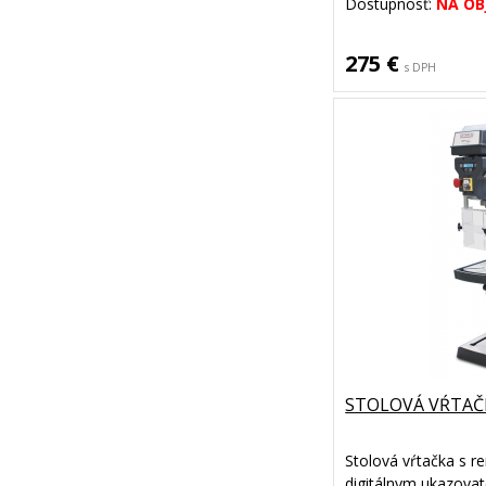
Dostupnosť:
NA OB
275 €
s DPH
STOLOVÁ VŔTAČK
Stolová vŕtačka s
digitálnym ukazovat