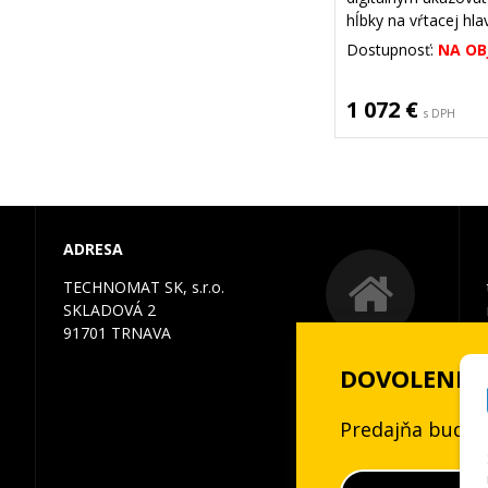
hĺbky na vŕtacej hla
Dostupnosť:
NA OB
1 072 €
s DPH
ADRESA
TECHNOMAT SK, s.r.o.
SKLADOVÁ 2
91701 TRNAVA
DOVOLENKA 3
Predajňa bude 