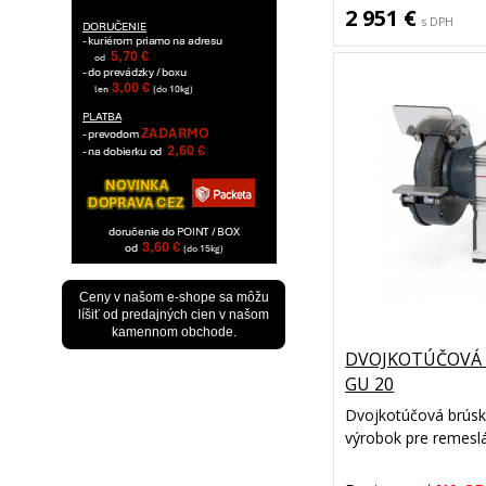
2 951 €
s DPH
Ceny v našom e-shope sa môžu
líšiť od predajných cien v našom
kamennom obchode.
DVOJKOTÚČOVÁ 
GU 20
Dvojkotúčová brúsk
výrobok pre remeslá