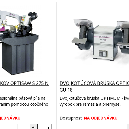
 KOV OPTISAW S 275 N
DVOJKOTÚČOVÁ BRÚSKA OPTI
GU 18
esionálna pásová píla na
Dvojkotúčová brúska OPTIMUM - kva
lováním pomocou otočného
výrobok pre remeslá a priemysel.
JEDNÁVKU
Dostupnosť:
NA OBJEDNÁVKU
+