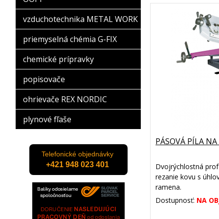
vzduchotechnika METAL WORK
priemyselná chémia G-FIX
chemické prípravky
popisovače
ohrievače REX NORDIC
plynové fľaše
PÁSOVÁ PÍLA NA
Telefonické objednávky
+421 948 023 401
Dvojrýchlostná prof
rezanie kovu s úh
ramena.
Dostupnosť:
NA OB