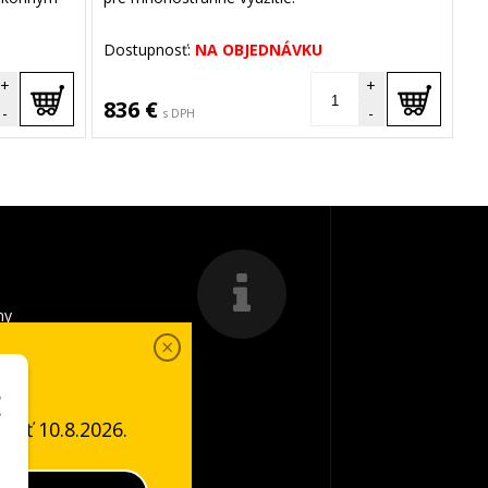
Dostupnosť:
NA OBJEDNÁVKU
+
+
836 €
-
-
s DPH
my
a platba
ať 10.8.2026.
é podmienky
COOKIES