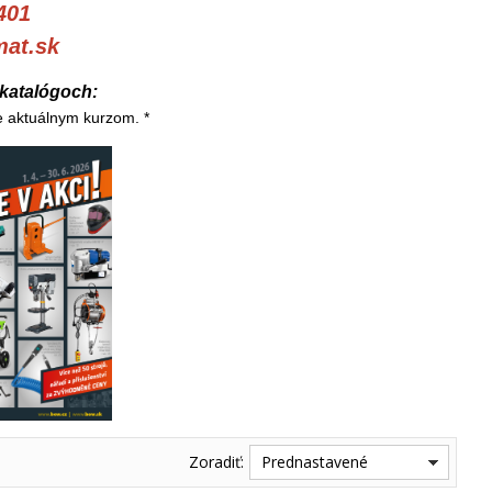
401
at.sk
 katalógoch:
e aktuálnym kurzom. *
Zoradiť:
Prednastavené