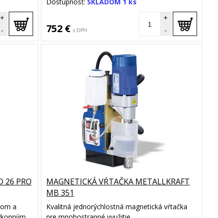
Dostupnosť:
SKLADOM 1 ks
+
+
752 €
-
-
s DPH
D 26 PRO
MAGNETICKÁ VŔTAČKA METALLKRAFT
MB 351
nom a
Kvalitná jednorýchlostná magnetická vŕtačka
výkonným
pre mnohostranné využitie.