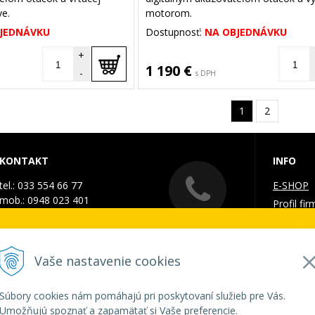
ve.
motorom.
JEDNÁVKU
Dostupnosť:
NA OBJEDNÁVKU
+
1 190 €
-
s DPH
1
2
KONTAKT
INFO
tel.: 033 554 66 77
E-SHOP
mob.: 0948 023 401
Profil fir
e-mail:
info@technomat.sk
Kontakt
. - 7. augusta 2026
Galéria
Doprava 
Vaše nastavenie cookies
ZATVORENÁ a vytvorené objednávky začneme vybavov
Obchodn
GDPR a 
Súbory cookies nám pomáhajú pri poskytovaní služieb pre Vás.
Umožňujú spoznať a zapamätať si Vaše preferencie.