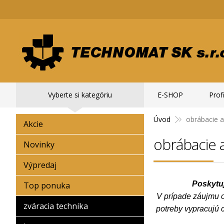
Vyberte si kategóriu
E-SHOP
Profi
Úvod
obrábacie a
Akcie
obrábacie 
Novinky
Výpredaj
Poskytu
Top ponuka
V prípade záujmu o
zváracia technika
potreby vypracujú 