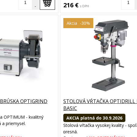
216 €
-
s DPH
Akcia
-30%
BRÚSKA OPTIGRIND
STOLOVÁ VŔTAČKA OPTIDRILL 
BASIC
a OPTIMUM - kvalitný
AKCIA platná do 30.9.2026
 a priemysel.
Stolová vŕtačka vysokej kvality - spoľ
presná.