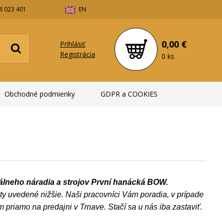
8 023 401
EN
0,00 €
Prihlásiť
Registrácia
0 ks
Obchodné podmienky
GDPR a COOKIES
álneho náradia a strojov První hanácká BOW.
kty uvedené nižšie. N
aši pracovníci Vám poradia, v prípade
iamo na predajni v Trnave. Stačí sa u nás iba zastaviť.