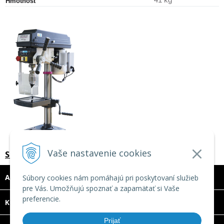
Hmotnosť
Vaše nastavenie cookies
Stolová vŕtačka OPTIdrill D 17 Pro
ADRESA
Súbory cookies nám pomáhajú pri poskytovaní služieb
pre Vás. Umožňujú spoznať a zapamätať si Vaše
preferencie.
DOVOLENKA 3. - 7. augusta 2026
KONTAKT
Predajňa bude ZATVORENÁ a vytvorené
Prijať