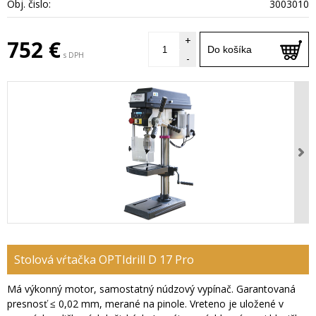
Obj. čislo:
3003010
+
752 €
Do košíka
s DPH
-
Stolová vŕtačka OPTIdrill D 17 Pro
Má výkonný motor, samostatný núdzový vypínač. Garantovaná
presnosť ≤ 0,02 mm, merané na pinole. Vreteno je uložené v