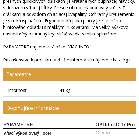
presných guličkových ložiskách. Je vrátane rýchloupínacej hlavičky,
s dorazom vŕtacej hĺbky. Presne obrobený pracovný stôl, s T-
drážkami a odvodom chladiacej kvapaliny. Ochranný kryt remeníc
je s mikrospínačom. Ergonomická páka pinoly je z jedného
hliníkového odliatku s mäkkými rukoväťami. Má veľký, výškovo
nastaviteľný ochranný kryt skľučovadla s mikrospínačom.
PARAMETRE nájdete v záložke "VIAC INFO".
Príslušenstvo k produktu a ďalšie informácie nájdete v
katalógu.
Parametre
Hmotnosť
41 kg
Doplňujúce informácie
PARAMETRE
OPTIdrill D 17 Pro
12 mm
Vŕtací výkon trvalý | oceľ