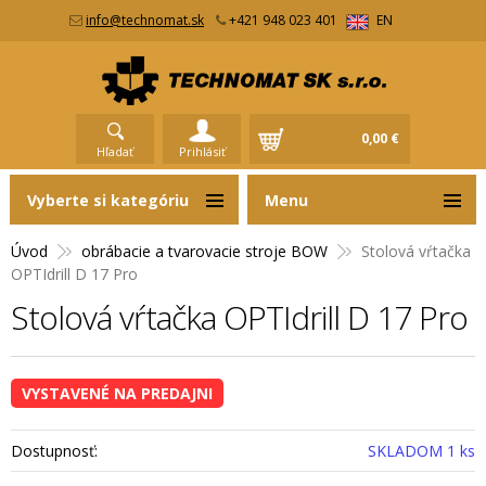
info@technomat.sk
+421 948 023 401
EN
0,00 €
Hľadať
Prihlásiť
Vyberte si kategóriu
Menu
Úvod
obrábacie a tvarovacie stroje BOW
Stolová vŕtačka
OPTIdrill D 17 Pro
Stolová vŕtačka OPTIdrill D 17 Pro
VYSTAVENÉ NA PREDAJNI
Dostupnosť:
SKLADOM 1 ks