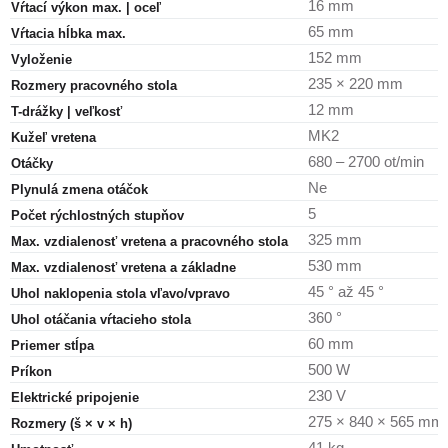
16 mm
Vŕtací výkon max. | oceľ
65 mm
Vŕtacia hĺbka max.
152 mm
Vyloženie
235 × 220 mm
Rozmery pracovného stola
12 mm
T-drážky | veľkosť
MK2
Kužeľ vretena
680 – 2700 ot/min
Otáčky
Ne
Plynulá zmena otáčok
5
Počet rýchlostných stupňov
325 mm
Max. vzdialenosť vretena a pracovného stola
530 mm
Max. vzdialenosť vretena a základne
45 ° až 45 °
Uhol naklopenia stola vľavo/vpravo
360 °
Uhol otáčania vŕtacieho stola
60 mm
Priemer stĺpa
500 W
Príkon
230 V
Elektrické pripojenie
275 × 840 × 565 mm
Rozmery (š × v × h)
41 kg