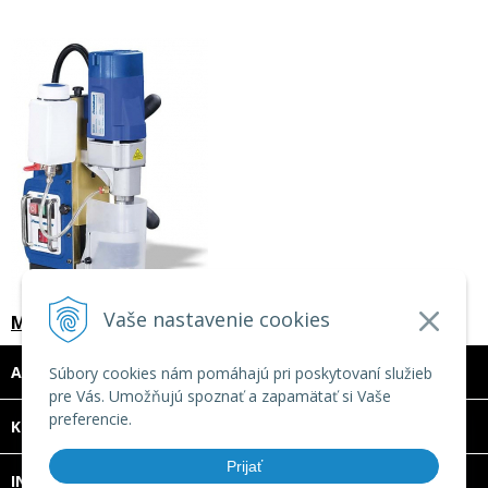
Vaše nastavenie cookies
Magnetická vŕtačka Metallkraft MB 351
ADRESA
Súbory cookies nám pomáhajú pri poskytovaní služieb
pre Vás. Umožňujú spoznať a zapamätať si Vaše
preferencie.
DOVOLENKA 3. - 7. augusta 2026
KONTAKT
Predajňa bude ZATVORENÁ a vytvorené
Prijať
INFO