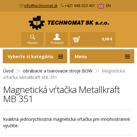
info@technomat.sk
+421 948 023 401
EN
0,00 €
Hľadať
Prihlásiť
Vyberte si kategóriu
Menu
Úvod
obrábacie a tvarovacie stroje BOW
Magnetická
vŕtačka Metallkraft MB 351
Magnetická vŕtačka Metallkraft
MB 351
Kvalitná jednorýchlostná magnetická vŕtačka pre mnohostranné
využitie.