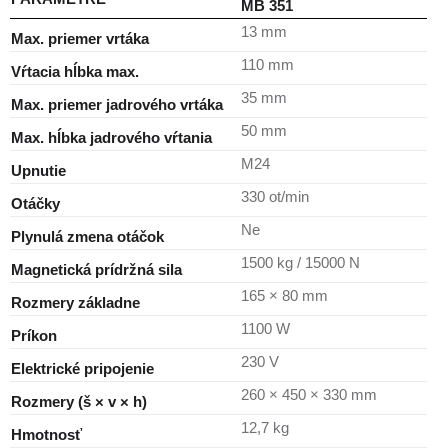
MB 351
13 mm
Max. priemer vrtáka
110 mm
Vŕtacia hĺbka max.
35 mm
Max. priemer jadrového vrtáka
50 mm
Max. hĺbka jadrového vŕtania
M24
Upnutie
330 ot/min
Otáčky
Ne
Plynulá zmena otáčok
1500 kg / 15000 N
Magnetická prídržná sila
165 × 80 mm
Rozmery základne
1100 W
Príkon
230 V
Elektrické pripojenie
260 × 450 × 330 mm
Rozmery (š × v × h)
12,7 kg
Hmotnosť