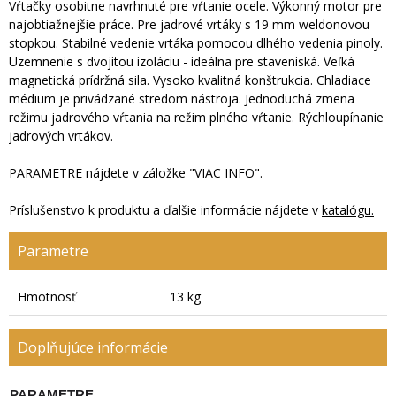
Vŕtačky osobitne navrhnuté pre vŕtanie ocele. Výkonný motor pre
najobtiažnejšie práce. Pre jadrové vrtáky s 19 mm weldonovou
stopkou. Stabilné vedenie vrtáka pomocou dlhého vedenia pinoly.
Uzemnenie s dvojitou izoláciu - ideálna pre staveniská. Veľká
magnetická prídržná sila. Vysoko kvalitná konštrukcia. Chladiace
médium je privádzané stredom nástroja. Jednoduchá zmena
režimu jadrového vŕtania na režim plného vŕtanie. Rýchloupínanie
jadrových vrtákov.
PARAMETRE nájdete v záložke "VIAC INFO".
Príslušenstvo k produktu a ďalšie informácie nájdete v
katalógu.
Parametre
Hmotnosť
13 kg
Doplňujúce informácie
PARAMETRE