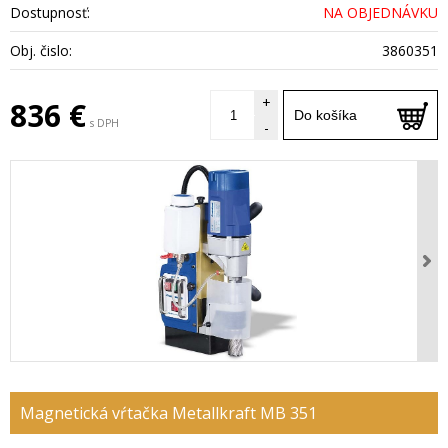
Dostupnosť:
NA OBJEDNÁVKU
Obj. čislo:
3860351
+
836 €
Do košíka
s DPH
-
Magnetická vŕtačka Metallkraft MB 351