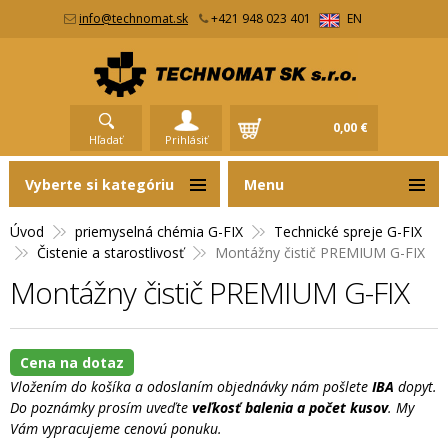
info@technomat.sk
+421 948 023 401
EN
0,00 €
Hľadať
Prihlásiť
Vyberte si kategóriu
Menu
Úvod
priemyselná chémia G-FIX
Technické spreje G-FIX
Čistenie a starostlivosť
Montážny čistič PREMIUM G-FIX
Montážny čistič PREMIUM G-FIX
Cena na dotaz
Vložením do košíka a odoslaním objednávky nám pošlete
IBA
dopyt.
Do poznámky prosím uveďte
veľkosť balenia a počet kusov
. My
Vám vypracujeme cenovú ponuku.