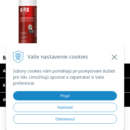
Vaše nastavenie cookies
Montážny čistič PREMIUM G-FIX
ADRESA
Súbory cookies nám pomáhajú pri poskytovaní služieb
pre Vás. Umožňujú spoznať a zapamätať si Vaše
preferencie.
DOVOLENKA 3. - 7. augusta 2026
KONTAKT
Predajňa bude ZATVORENÁ a vytvorené
Prijať
INFO
objednávky začneme vybavovať 10.8.2026.
Nastaviť
Ďakujeme za pochopenie.
© 2026 TECHNOMAT SK •
tvorba eshopu cez UNIobchod
,
Odmietnuť
webhosting
spoločnosti
WEBYGROUP