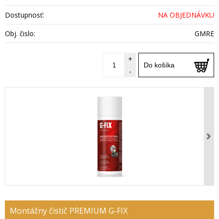
Dostupnosť:
NA OBJEDNÁVKU
Obj. čislo:
GMRE
+
Do košíka
-
Montážny čistič PREMIUM G-FIX