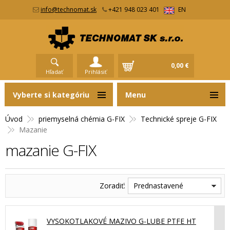
info@technomat.sk
+421 948 023 401
EN
0,00 €
Hľadať
Prihlásiť
Vyberte si kategóriu
Menu
Úvod
priemyselná chémia G-FIX
Technické spreje G-FIX
Mazanie
mazanie G-FIX
Zoradiť:
Prednastavené
VYSOKOTLAKOVÉ MAZIVO G-LUBE PTFE HT