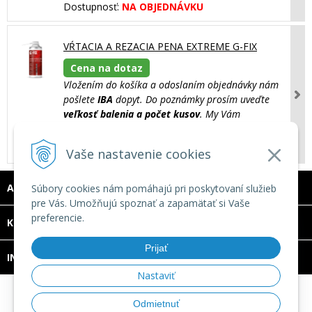
Dostupnosť:
NA OBJEDNÁVKU
VŔTACIA A REZACIA PENA EXTREME G-FIX
Cena na dotaz
Vložením do košíka a odoslaním objednávky nám
pošlete
IBA
dopyt. Do poznámky prosím uveďte
veľkosť balenia a počet kusov
. My Vám
vypracujeme cenovú ponuku.
Dostupnosť:
NA OBJEDNÁVKU
Vaše nastavenie cookies
ADRESA
Súbory cookies nám pomáhajú pri poskytovaní služieb
pre Vás. Umožňujú spoznať a zapamätať si Vaše
preferencie.
DOVOLENKA 3. - 7. augusta 2026
KONTAKT
Predajňa bude ZATVORENÁ a vytvorené
Prijať
INFO
objednávky začneme vybavovať 10.8.2026.
Nastaviť
Ďakujeme za pochopenie.
© 2026 TECHNOMAT SK •
tvorba eshopu cez UNIobchod
,
Odmietnuť