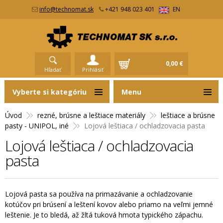
info@technomat.sk
+421 948 023 401
EN
0,00 €
Hľadať
Prihlásiť
Vyberte si kategóriu
Menu
Úvod
rezné, brúsne a leštiace materiály
leštiace a brúsne
pasty - UNIPOL, iné
Lojová leštiaca / ochladzovacia pasta
Lojová leštiaca / ochladzovacia
pasta
Lojová pasta sa používa na primazávanie a ochladzovanie
kotúčov pri brúsení a leštení kovov alebo priamo na veľmi jemné
leštenie. Je to bledá, až žltá tuková hmota typického zápachu.