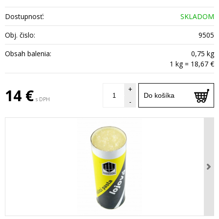
Dostupnosť:
SKLADOM
Obj. čislo:
9505
Obsah balenia:
0,75 kg
1 kg = 18,67 €
+
14 €
Do košíka
s DPH
-