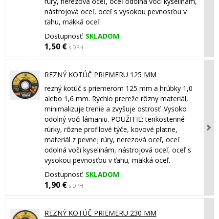
rúry, nerezová oceľ, oceľ odolná voči kyselinám,
nástrojová oceľ, oceľ s vysokou pevnosťou v
ťahu, mäkká oceľ.
Dostupnosť:
SKLADOM
1,50 €
s DPH
REZNÝ KOTÚČ PRIEMERU 125 MM
rezný kotúč s priemerom 125 mm a hrúbky 1,0
alebo 1,6 mm. Rýchlo prereže rôzny materiál,
minimalizuje trenie a zvyšuje ostrosť. Vysoko
odolný voči lámaniu. POUŽITIE: tenkostenné
rúrky, rôzne profilové týče, kovové platne,
materiál z pevnej rúry, nerezová oceľ, oceľ
odolná voči kyselinám, nástrojová oceľ, oceľ s
vysokou pevnosťou v ťahu, mäkká oceľ.
Dostupnosť:
SKLADOM
1,90 €
s DPH
REZNÝ KOTÚČ PRIEMERU 230 MM