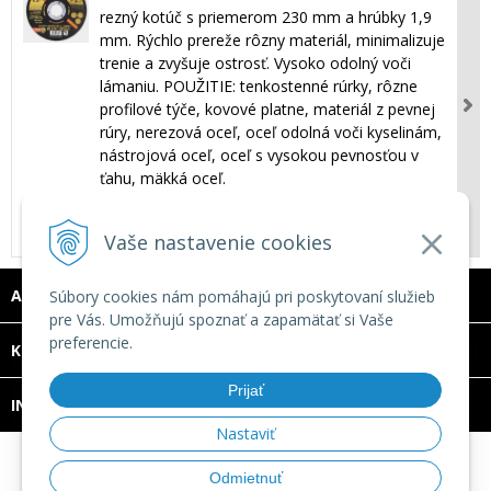
rezný kotúč s priemerom 230 mm a hrúbky 1,9
mm. Rýchlo prereže rôzny materiál, minimalizuje
trenie a zvyšuje ostrosť. Vysoko odolný voči
lámaniu. POUŽITIE: tenkostenné rúrky, rôzne
profilové týče, kovové platne, materiál z pevnej
rúry, nerezová oceľ, oceľ odolná voči kyselinám,
nástrojová oceľ, oceľ s vysokou pevnosťou v
ťahu, mäkká oceľ.
Dostupnosť:
SKLADOM
2,70 €
s DPH
Vaše nastavenie cookies
ADRESA
Súbory cookies nám pomáhajú pri poskytovaní služieb
pre Vás. Umožňujú spoznať a zapamätať si Vaše
preferencie.
DOVOLENKA 3. - 7. augusta 2026
KONTAKT
Predajňa bude ZATVORENÁ a vytvorené
Prijať
INFO
objednávky začneme vybavovať 10.8.2026.
Nastaviť
Ďakujeme za pochopenie.
© 2026 TECHNOMAT SK •
tvorba eshopu cez UNIobchod
,
Odmietnuť