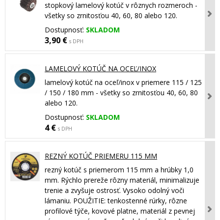
stopkový lamelový kotúč v rôznych rozmeroch -
všetky so zrnitosťou 40, 60, 80 alebo 120.
Dostupnosť:
SKLADOM
3,90 €
s DPH
LAMELOVÝ KOTÚČ NA OCEĽ/INOX
lamelový kotúč na oceľ/inox v priemere 115 / 125
/ 150 / 180 mm - všetky so zrnitosťou 40, 60, 80
alebo 120.
Dostupnosť:
SKLADOM
4 €
s DPH
REZNÝ KOTÚČ PRIEMERU 115 MM
rezný kotúč s priemerom 115 mm a hrúbky 1,0
mm. Rýchlo prereže rôzny materiál, minimalizuje
trenie a zvyšuje ostrosť. Vysoko odolný voči
lámaniu. POUŽITIE: tenkostenné rúrky, rôzne
profilové týče, kovové platne, materiál z pevnej