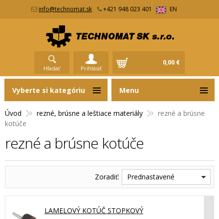
info@technomat.sk
+421 948 023 401
EN
0,00 €
Hľadať
Prihlásiť
Vyberte si kategóriu
Menu
Úvod
rezné, brúsne a leštiace materiály
rezné a brúsne
kotúče
rezné a brúsne kotúče
Zoradiť:
Prednastavené
LAMELOVÝ KOTÚČ STOPKOVÝ