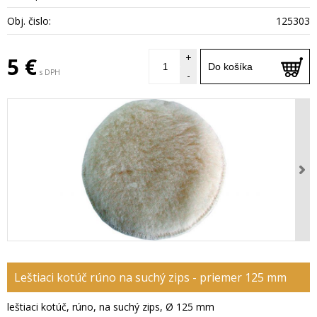
Obj. čislo:
125303
+
5 €
Do košíka
s DPH
-
Leštiaci kotúč rúno na suchý zips - priemer 125 mm
leštiaci kotúč, rúno, na suchý zips, Ø 125 mm