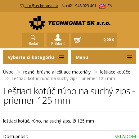
info@technomat.sk
+421 948 023 401
EN
0,00 €
Hľadať
Prihlásiť
Vyberte si kategóriu
Menu
Úvod
rezné, brúsne a leštiace materiály
leštiace kotúče
Leštiaci kotúč rúno na suchý zips - priemer 125 mm
Leštiaci kotúč rúno na suchý zips -
priemer 125 mm
leštiaci kotúč, rúno, na suchý zips, Ø 125 mm
Dostupnosť:
SKLADOM