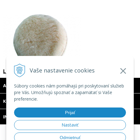
Vaše nastavenie cookies
Leštiaci kotúč rúno na suchý zips - priemer 125 mm
ADRESA
Súbory cookies nám pomáhajú pri poskytovaní služieb
pre Vás. Umožňujú spoznať a zapamätať si Vaše
preferencie.
DOVOLENKA 3. - 7. augusta 2026
KONTAKT
Predajňa bude ZATVORENÁ a vytvorené
Prijať
INFO
objednávky začneme vybavovať 10.8.2026.
Nastaviť
Ďakujeme za pochopenie.
© 2026 TECHNOMAT SK •
tvorba eshopu cez UNIobchod
,
Odmietnuť