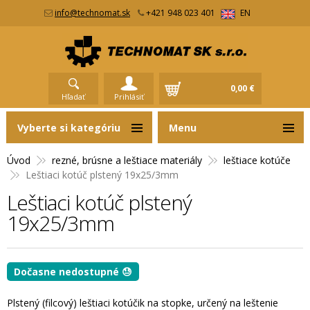
info@technomat.sk
+421 948 023 401
EN
0,00 €
Hľadať
Prihlásiť
Vyberte si kategóriu
Menu
Úvod
rezné, brúsne a leštiace materiály
leštiace kotúče
Leštiaci kotúč plstený 19x25/3mm
Leštiaci kotúč plstený
19x25/3mm
Dočasne nedostupné 😓
Plstený (filcový) leštiaci kotúčik na stopke, určený na leštenie