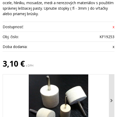
ocele, hliníku, mosadze, medi a nerezových materiálov s použitím
správnej leštiacej pasty. Upnutie stopky ( fí - 3mm ) do vŕtačky
alebo priamej brúsky.
Dostupnosť:
x
Obj. čislo:
KF19253
Doba dodania:
x
3,10 €
s DPH