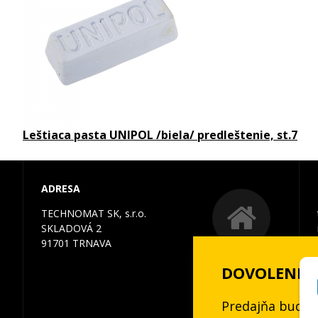
Leštiaca pasta UNIPOL /biela/ predleštenie, st.7
ADRESA
TECHNOMAT SK, s.r.o.
SKLADOVÁ 2
91701 TRNAVA
DOVOLENKA 3
Predajňa bude 