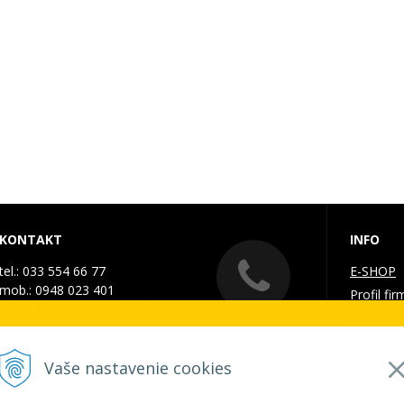
KONTAKT
INFO
tel.: 033 554 66 77
E-SHOP
mob.: 0948 023 401
Profil fir
e-mail:
info@technomat.sk
Kontakt
. - 7. augusta 2026
Galéria
Doprava 
Vaše nastavenie cookies
ZATVORENÁ a vytvorené objednávky začneme vybavov
Obchodn