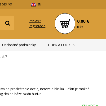
8 023 401
EN
0,00 €
Prihlásiť
Registrácia
0 ks
Obchodné podmienky
GDPR a COOKIES
 st.7
a na predleštenie ocele, nereze a hliníka. Leštiť je možné
gická na báze oxidu hliníka.
SKLADOM