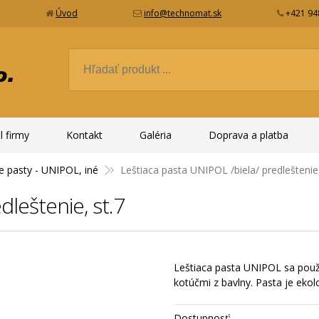
Úvod
info@technomat.sk
+421 94
l firmy
Kontakt
Galéria
Doprava a platba
ne pasty - UNIPOL, iné
Leštiaca pasta UNIPOL /biela/ predleštenie,
dleštenie, st.7
Leštiaca pasta UNIPOL sa použív
kotúčmi z bavlny. Pasta je ekolo
Dostupnosť: