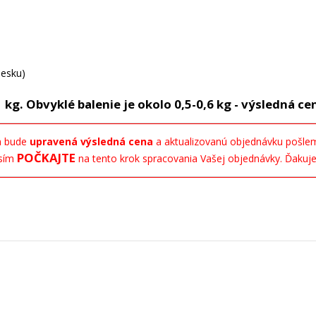
lesku)
kg. Obvyklé balenie je okolo 0,5-0,6 kg - výsledná cen
ám bude
upravená výsledná cena
a aktualizovanú objednávku pošleme
POČKAJTE
sím
na tento krok spracovania Vašej objednávky. Ďakuj