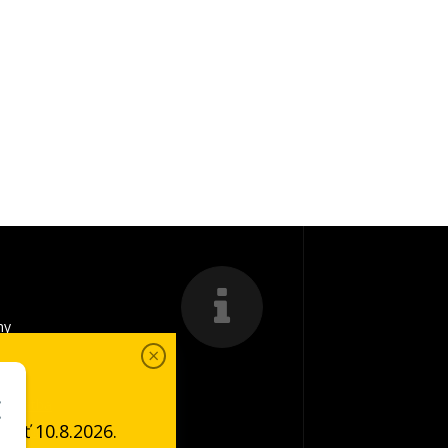
my
a platba
ať 10.8.2026.
é podmienky