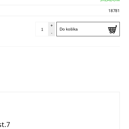
18781
+
Do košíka
-
st.7