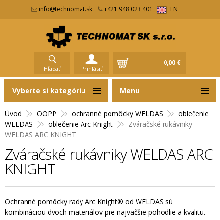
info@technomat.sk
+421 948 023 401
EN
0,00 €
Hľadať
Prihlásiť
Vyberte si kategóriu
Menu
Úvod
OOPP
ochranné pomôcky WELDAS
oblečenie
WELDAS
oblečenie Arc Knight
Zváračské rukávniky
WELDAS ARC KNIGHT
Zváračské rukávniky WELDAS ARC
KNIGHT
Ochranné pomôcky rady Arc Knight® od WELDAS sú
kombináciou dvoch materiálov pre najväčšie pohodlie a kvalitu.