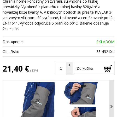
Chránia horné končatiny pri zváraní, sú vhodné do ťažkej
prevádzky. Vyrobené z plameňu odolnej bavlny 520g/m² a
hovädzej kože kvality A. V kritických bodoch sú prešité KEVLAR 3-
vrstvovým vláknom. Sú vyrábané, testované a certifikované podľa
EN11611. Výrobca odporúča 5 praní do 60°C. Balenie obsahuje
2ks = pár.
Dostupnosť:
SKLADOM
Obj. čislo:
38-4321XL
+
21,40 €
Do košíka
s DPH
-