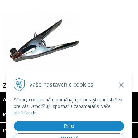
Vaše nastavenie cookies
Zemniaca svorka 160A
ADRESA
Súbory cookies nám pomáhajú pri poskytovaní služieb
pre Vás. Umožňujú spoznať a zapamätať si Vaše
preferencie.
DOVOLENKA 3. - 7. augusta 2026
KONTAKT
Predajňa bude ZATVORENÁ a vytvorené
Prijať
INFO
objednávky začneme vybavovať 10.8.2026.