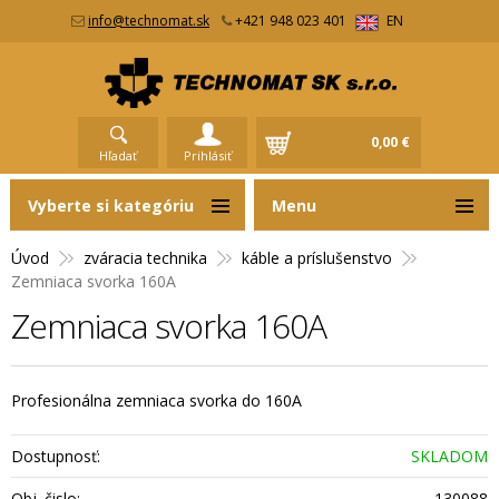
info@technomat.sk
+421 948 023 401
EN
0,00 €
Hľadať
Prihlásiť
Vyberte si kategóriu
Menu
Úvod
zváracia technika
káble a príslušenstvo
Zemniaca svorka 160A
Zemniaca svorka 160A
Profesionálna zemniaca svorka do 160A
Dostupnosť:
SKLADOM
Obj. čislo:
130088