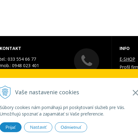
KONTAKT
INFO
tel.: 033 554 66 77
E-SHOP
mob.: 0948 023 401
Profil fir
e-mail:
info@technomat.sk
Kontakt
. - 7. augusta 2026
Galéria
Doprava 
Vaše nastavenie cookies
ZATVORENÁ a vytvorené objednávky začneme vybavov
Obchodn
GDPR a 
Súbory cookies nám pomáhajú pri poskytovaní služieb pre Vás.
Umožňujú spoznať a zapamätať si Vaše preferencie.
Ďakujeme za pochopenie.
Nastaviť
Prijať
Odmietnuť
HNOMAT SK •
tvorba eshopu cez UNIobchod
,
webhosting
spoločnost