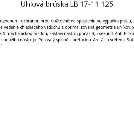
Uhlová brúska LB 17-11 125
rozbehom, ochranou proti opätovnému spusteniu po výpadku prúdu, o
ne vedenie chladiaceho vzduchu a optimalizovaná geometria uhlíkov pr
 S mechanickou brzdou, zastaví nástroj počas 3,5 sekúnd. Anti-Kickb
použitia nástroja. Posuvný spínač s aretáciou. Aretácia vretena. So
í.
)