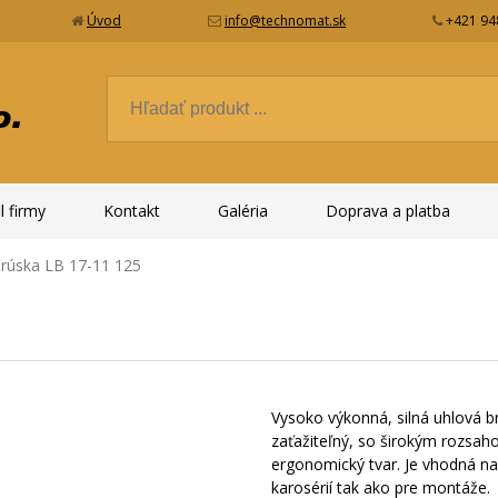
Úvod
info@technomat.sk
+421 94
l firmy
Kontakt
Galéria
Doprava a platba
brúska LB 17-11 125
Vysoko výkonná, silná uhlová b
zaťažiteľný, so širokým rozs
ergonomický tvar. Je vhodná na
karosérií tak ako pre montáže.