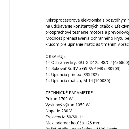
Mikroprocesorová elektronika s pozvoľným 
na udržiavanie konštantných otáčok. Efektív
protiprachové tesnenie motora a prevodovky.
Možnosť prenastavenia ochranného krytu bez 
kľúčom pre upínanie matíc as tlmením vibráci
OBSAHUJE:
1× Ochranný kryt GU-G D125 48/C2 (436860
1× Rukoväť SoftVib GS-SVP M8 (530903)
1× Upínacia príruba (335282)
1× Upínacia matica, M 14 (100080)
TECHNICKÉ PARAMETRE:
Príkon 1700 W
Výstupný výkon 1050 W
Napätie 230 V
Frekvencia 50/60 Hz
Max. priemer kotúča 125 mm
Počet otáčok na prázdno 11500 1/min