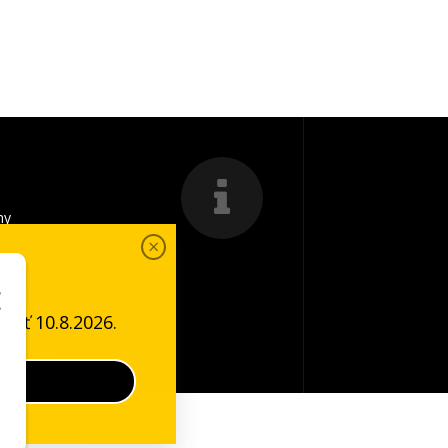
my
a platba
ať 10.8.2026.
é podmienky
COOKIES
i
WEBYGROUP