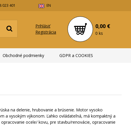
8 023 401
EN
0,00 €
Prihlásiť
Registrácia
0 ks
Obchodné podmienky
GDPR a COOKIES
rúska na delenie, hrubovanie a brúsenie. Motor vysoko
ahom a vysokým výkonom. Ľahko ovládateľná, má kompaktný a
 opracovanie ocele/ kovu, pre stavbu/renovácie, opracovanie