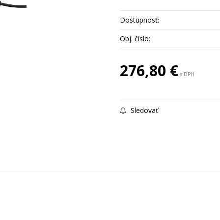
Dostupnosť:
Obj. čislo:
276,80 €
s DPH
Sledovať