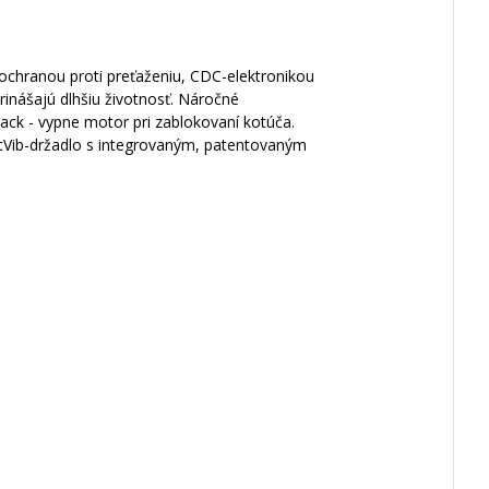
chranou proti preťaženiu, CDC-elektronikou
inášajú dlhšiu životnosť. Náročné
ack - vypne motor pri zablokovaní kotúča.
ftVib-držadlo s integrovaným, patentovaným