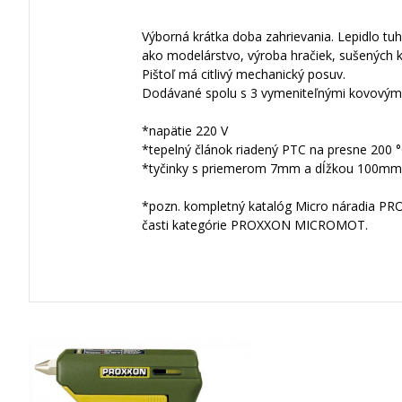
Výborná krátka doba zahrievania. Lepidlo tu
ako modelárstvo, výroba hračiek, sušených k
Pištoľ má citlivý mechanický posuv.
Dodávané spolu s 3 vymeniteľnými kovovými
*napätie 220 V
*tepelný článok riadený PTC na presne 200 
*tyčinky s priemerom 7mm a dĺžkou 100mm
*pozn. kompletný katalóg Micro náradia PROX
časti kategórie PROXXON MICROMOT.