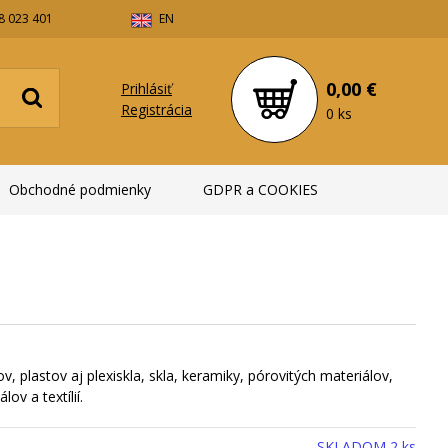
8 023 401
EN
0,00 €
Prihlásiť
Registrácia
0 ks
Obchodné podmienky
GDPR a COOKIES
v, plastov aj plexiskla, skla, keramiky, pórovitých materiálov,
ov a textílií.
SKLADOM 2 ks