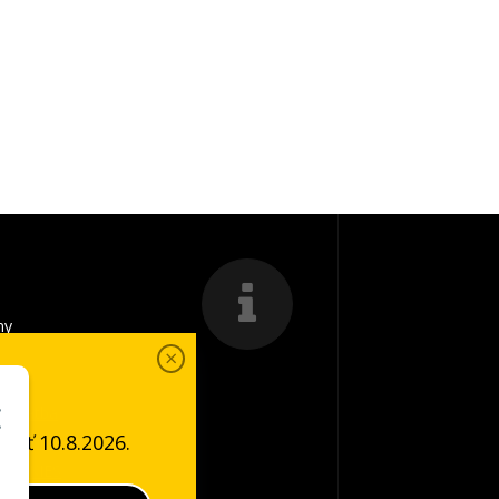
my
a platba
ať 10.8.2026.
é podmienky
COOKIES