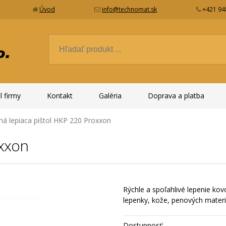
Úvod
info@technomat.sk
+421 94
l firmy
Kontakt
Galéria
Doprava a platba
ná lepiaca pištol HKP 220 Proxxon
oxxon
Rýchle a spoľahlivé lepenie kovo
lepenky, kože, penových materiál
Dostupnosť: