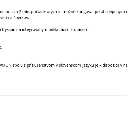
hne po cca 2 min. počas ktorých je možné korigovať polohu lepených
vetín a šperkov.
 tryskami a integrovaným odkladacím stojanom.
°C
XON spolu s príslušenstvom v slovenskom jazyku je k dispozícii v naš