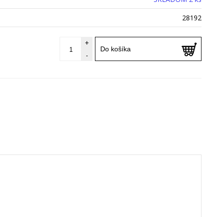
28192
+
Do košíka
-