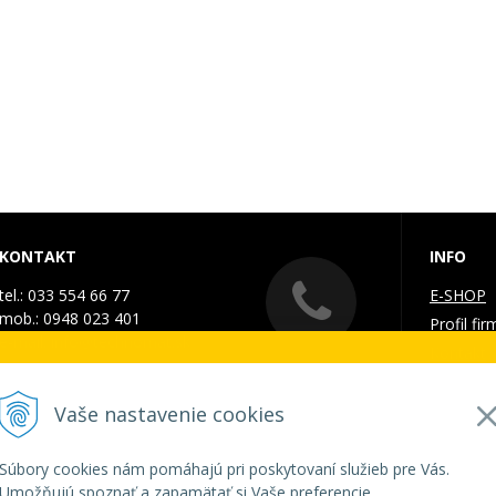
KONTAKT
INFO
tel.: 033 554 66 77
E-SHOP
mob.: 0948 023 401
Profil fir
e-mail:
info@technomat.sk
Kontakt
. - 7. augusta 2026
Galéria
Doprava 
Vaše nastavenie cookies
ZATVORENÁ a vytvorené objednávky začneme vybavov
Obchodn
GDPR a 
Súbory cookies nám pomáhajú pri poskytovaní služieb pre Vás.
Umožňujú spoznať a zapamätať si Vaše preferencie.