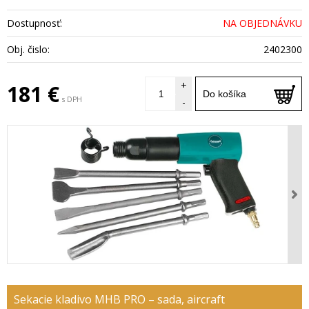
Dostupnosť:
NA OBJEDNÁVKU
Obj. čislo:
2402300
+
181 €
Do košíka
s DPH
-
Sekacie kladivo MHB PRO – sada, aircraft