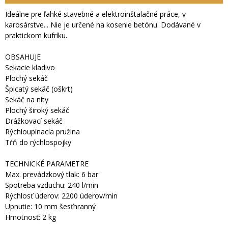
Ideálne pre ľahké stavebné a elektroinštalačné práce, v
karosárstve... Nie je určené na kosenie betónu. Dodávané v
praktickom kufríku.
OBSAHUJE
Sekacie kladivo
Plochý sekáč
Špicatý sekáč (oškrt)
Sekáč na nity
Plochý široký sekáč
Drážkovací sekáč
Rýchloupínacia pružina
Tŕň do rýchlospojky
TECHNICKÉ PARAMETRE
Max. prevádzkový tlak: 6 bar
Spotreba vzduchu: 240 l/min
Rýchlosť úderov: 2200 úderov/min
Upnutie: 10 mm šesťhranný
Hmotnosť: 2 kg