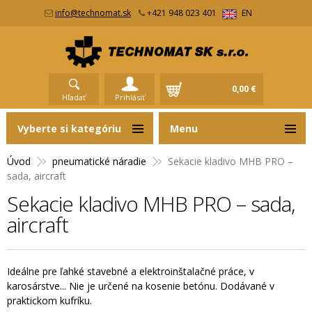
info@technomat.sk
+421 948 023 401
EN
0,00 €
Hľadať
Prihlásiť
Vyberte si kategóriu
Menu
Úvod
pneumatické náradie
Sekacie kladivo MHB PRO –
sada, aircraft
Sekacie kladivo MHB PRO – sada,
aircraft
Ideálne pre ľahké stavebné a elektroinštalačné práce, v
karosárstve... Nie je určené na kosenie betónu. Dodávané v
praktickom kufríku.