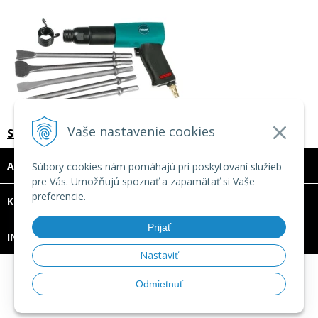
Vaše nastavenie cookies
Sekacie kladivo MHB PRO – sada, aircraft
ADRESA
Súbory cookies nám pomáhajú pri poskytovaní služieb
pre Vás. Umožňujú spoznať a zapamätať si Vaše
preferencie.
DOVOLENKA 3. - 7. augusta 2026
KONTAKT
Predajňa bude ZATVORENÁ a vytvorené
Prijať
INFO
objednávky začneme vybavovať 10.8.2026.
Nastaviť
Ďakujeme za pochopenie.
© 2026 TECHNOMAT SK •
tvorba eshopu cez UNIobchod
,
Odmietnuť
webhosting
spoločnosti
WEBYGROUP