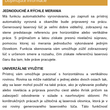
Doplňujúce informácie
JEDNODUCHÉ A RÝCHLE MERANIA
Má funkciu automatického vyrovnávania, po zapnutí sa prístroj
automaticky vyrovná a okamžite bude pripravený na prácu.
Generovaný laserový lúč je veľmi dobre viditeľný, zobrazený na
stene predstavuje referenciu pre horizontálne alebo vertikálne
práce. S prijímačom a latou získate presnú nivelačnú súpravu,
pomocou ktorej sú merania jednoducho vykonávané jedným
človekom. Funkcia skenovania vám umožňuje zúžiť zobrazovaný
lúč v určenom smere a rozsahu, čím získate referenčnú laserovú
čiaru iba tam, kde práve pracujete.
UNIVERZÁLNE VYUŽITIE
Prístroj vám umožňuje pracovať s horizontálnou a vertikálnou
rovinou. Rovina sa môže nakláňať v jednej alebo dvoch osiach tak,
aby sa laser mohol použiť na také práce, ako je vylievanie podlahy
alebo nivelácia a príprava povrchu ciest alebo ihrísk pričom sa
zabezpečí odvodnenie v súlade s navrhnutými sklonmi. Pri
konštrukčných prácach je užitočná aj laserová olovnica, ktorá je v
osi roviny generovaného laserového lúča. Táto funkčnosť