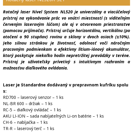
Rotačný laser Nivel System NL520 je univerzálny a viacúčelový
prístroj na vykonávanie prác vo vnútri miestností (s viditeľným
červeným laserovým lúčom) ale aj v otvorenom priestranstve
(pomocou prijímača). Prístroj určuje horizontálnu, vertikálnu (po
otočení o 90 stupňov) rovinu a sklony v dvoch osiach (±10%).
Jeho silnou stránkou je životnosť, odolnosť voči náročným
pracovným podmienkam a efektívny lítium-iónový akumulátor,
ktorý poskytuje niekoľko hodín nepretržitej prevádzky v teréne.
Prístroj je užívateľsky prívetivý s intuitívnym rozhraním a
možnosťou diaľkového ovládania.
Laser je štandardne dodávaný v prepravnom kufríku spolu
s:
RD700 – laserový senzor – 1 ks
NL-BR 600 – držiak – 1 ks
RC-5 – diaľkový ovládač – 1 ks
AKU LI-ION – sada nabíjateľných Li-on batérie – 1 ks
CH-6 – nabíjačka – 1 ks
TR-R – laserový terč – 1 ks