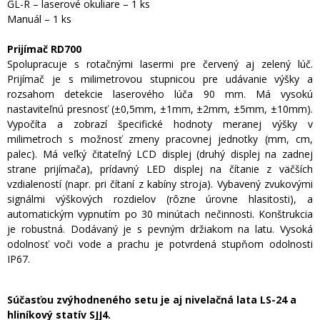
GL-R – laserové okuliare – 1 ks
Manuál – 1 ks
Prijímač RD700
Spolupracuje s rotačnými lasermi pre červený aj zelený lúč.
Prijímač je s milimetrovou stupnicou pre udávanie výšky a
rozsahom detekcie laserového lúča 90 mm. Má vysokú
nastaviteľnú presnosť (±0,5mm, ±1mm, ±2mm, ±5mm, ±10mm).
Vypočíta a zobrazí špecifické hodnoty meranej výšky v
milimetroch s možnosť zmeny pracovnej jednotky (mm, cm,
palec). Má veľký čitateľný LCD displej (druhý displej na zadnej
strane prijímača), prídavný LED displej na čítanie z väčších
vzdialeností (napr. pri čítaní z kabíny stroja). Vybavený zvukovými
signálmi výškových rozdielov (rôzne úrovne hlasitosti), a
automatickým vypnutím po 30 minútach nečinnosti. Konštrukcia
je robustná. Dodávaný je s pevným držiakom na latu. Vysoká
odolnosť voči vode a prachu je potvrdená stupňom odolnosti
IP67.
Súčasťou zvýhodneného setu je aj nivelačná lata LS-24 a
hliníkový statív SJJ4.