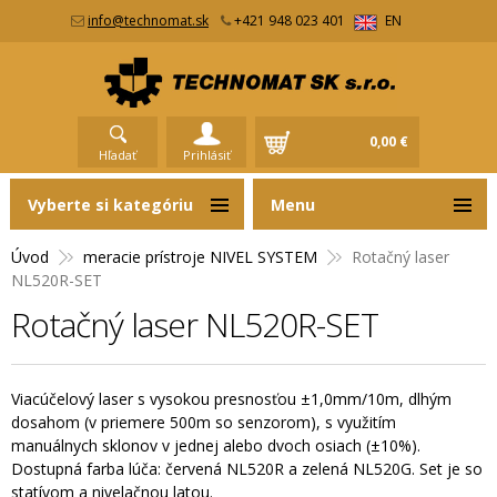
info@technomat.sk
+421 948 023 401
EN
0,00 €
Hľadať
Prihlásiť
Vyberte si kategóriu
Menu
Úvod
meracie prístroje NIVEL SYSTEM
Rotačný laser
NL520R-SET
Rotačný laser NL520R-SET
Viacúčelový laser s vysokou presnosťou ±1,0mm/10m, dlhým
dosahom (v priemere 500m so senzorom), s využitím
manuálnych sklonov v jednej alebo dvoch osiach (±10%).
Dostupná farba lúča: červená NL520R a zelená NL520G. Set je so
statívom a nivelačnou latou.