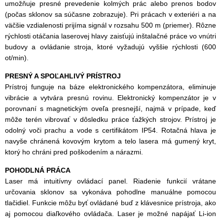
umožňuje presné prevedenie kolmých prác alebo prenos bodov
(počas sklonov sa súčasne zobrazuje). Pri prácach v exteriéri a na
väčšie vzdialenosti prijíma signál v rozsahu 500 m (priemer). Rôzne
rýchlosti otáčania laserovej hlavy zaisťujú inštalačné práce vo vnútri
budovy a ovládanie stroja, ktoré vyžadujú vyššie rýchlosti (600
ot/min).
PRESNÝ A SPOĽAHLIVÝ PRÍSTROJ
Prístroj funguje na báze elektronického kompenzátora, eliminuje
vibrácie a vytvára presnú rovinu. Elektronický kompenzátor je v
porovnaní s magnetickým oveľa presnejší, najmä v prípade, keď
môže terén vibrovať v dôsledku práce ťažkých strojov. Prístroj je
odolný voči prachu a vode s certifikátom IP54. Rotačná hlava je
navyše chránená kovovým krytom a telo lasera má gumený kryt,
ktorý ho chráni pred poškodením a nárazmi.
POHODLNÁ PRÁCA
Laser má intuitívny ovládací panel. Riadenie funkcií vrátane
určovania sklonov sa vykonáva pohodlne manuálne pomocou
tlačidiel. Funkcie môžu byť ovládané buď z klávesnice prístroja, ako
aj pomocou diaľkového ovládača. Laser je možné napájať Li-ion