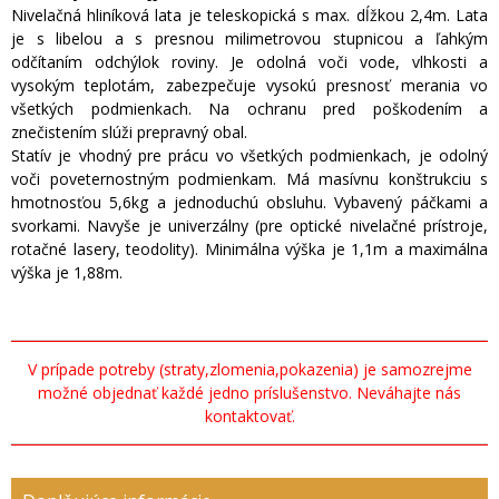
Nivelačná hliníková lata je teleskopická s max. dĺžkou 2,4m. Lata
je s libelou a s presnou milimetrovou stupnicou a ľahkým
odčítaním odchýlok roviny. Je odolná voči vode, vlhkosti a
vysokým teplotám, zabezpečuje vysokú presnosť merania vo
všetkých podmienkach. Na ochranu pred poškodením a
znečistením slúži prepravný obal.
Statív je vhodný pre prácu vo všetkých podmienkach, je odolný
voči poveternostným podmienkam. Má masívnu konštrukciu s
hmotnosťou 5,6kg a jednoduchú obsluhu. Vybavený páčkami a
svorkami. Navyše je univerzálny (pre optické nivelačné prístroje,
rotačné lasery, teodolity). Minimálna výška je 1,1m a maximálna
výška je 1,88m.
V prípade potreby (straty,zlomenia,pokazenia) je samozrejme
možné objednať každé jedno príslušenstvo. Neváhajte nás
kontaktovať.