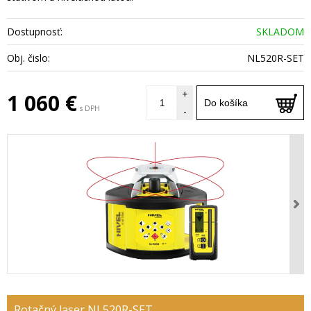
Dostupnosť:
SKLADOM
Obj. čislo:
NL520R-SET
+
1 060 €
Do košíka
s DPH
-
Rotačný laser NL520R-SET