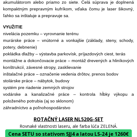
akumulátorom alebo priamo zo siete. Celá súprava je doplnená
kompaktným prepravným kufríkom, vďaka čomu je laser šikovný,
ľahko sa inštaluje a prepravuje sa.
VYUŽITIE
nivelácia pozemku – vyrovnanie terénu
murárske práce – vnútorné a vonkajšie (základy, steny, schody,
potery, debnenie)
pokládka dlažby – výstavba parkovísk, príjazdových ciest, terás
montážne a dokončovacie práce – montáž drevených a hliníkových
konštrukcií, závesné stropy, zasklievanie
inštalačné práce – označenie vedenia drôtov, prenos bodov
stolárske práce – nábytok, budovy
systém pre riadenie zemných strojov
vodárske a kanalizačné práce – kontrola hĺbky výkopu a
položeného potrubia (aj so sklonom)
záhradníctvo a poľnohospodárstvo
ROTAČNÝ LASER NL520G-SET
Rovnaké vlastnosti laseru, ale farba lúča ZELENÁ.
Cena SETU so statívom SJJ4 a latou LS-24 je 1260€