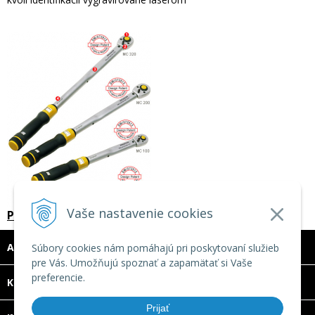
Vaše nastavenie cookies
PROXXON momentový kľúč 1/4" MicroClick MC30
ADRESA
Súbory cookies nám pomáhajú pri poskytovaní služieb
pre Vás. Umožňujú spoznať a zapamätať si Vaše
preferencie.
DOVOLENKA 3. - 7. augusta 2026
KONTAKT
Predajňa bude ZATVORENÁ a vytvorené
Prijať