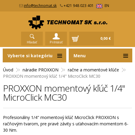
info@technomat.sk
+421 948 023 401
EN
0,00 €
Hľadať
Prihlásiť
Vyberte si kategóriu
Menu
Úvod
náradie PROXXON
račne a momentové kľúče
PROXXON momentový kľúč 1/4" MicroClick MC30
PROXXON momentový kľúč 1/4"
MicroClick MC30
Profesionálny 1/4" momentový kľúč MicroClick PROXXON s
račňovým tvarom, pre pravé závity s uťahovacím momentom 6-
30 Nm.