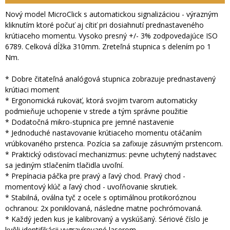
Nový model MicroClick s automatickou signalizáciou - výrazným
kliknutím ktoré počuť aj cítiť pri dosiahnutí prednastaveného
krútiaceho momentu. Vysoko presný +/- 3% zodpovedajúce ISO
6789. Celková dĺžka 310mm. Zreteľná stupnica s delením po 1
Nm.
* Dobre čitateľná analógová stupnica zobrazuje prednastavený
krútiaci moment
* Ergonomická rukoväť, ktorá svojim tvarom automaticky
podmieňuje uchopenie v strede a tým správne použitie
* Dodatočná mikro-stupnica pre jemné nastavenie
* Jednoduché nastavovanie krútiaceho momentu otáčaním
vrúbkovaného prstenca. Pozícia sa zafixuje zásuvným prstencom.
* Praktický odisťovací mechanizmus: pevne uchytený nadstavec
sa jediným stlačením tlačidla uvoľní.
* Prepínacia páčka pre pravý a ľavý chod. Pravý chod -
momentový klúč a ľavý chod - uvoľňovanie skrutiek.
* Stabilná, oválna tyč z ocele s optimálnou protikoróznou
ochranou: 2x poniklovaná, následne matne pochrómovaná.
* Každý jeden kus je kalibrovaný a vyskúšaný. Sériové číslo je
kvôli identifikácii vygravírované laserom