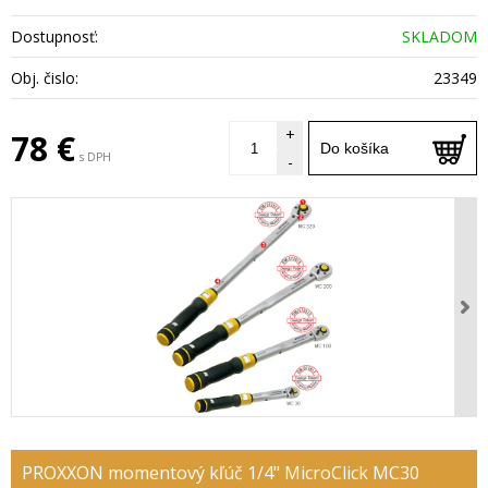
Dostupnosť:
SKLADOM
Obj. čislo:
23349
+
78 €
Do košíka
s DPH
-
PROXXON momentový kľúč 1/4" MicroClick MC30