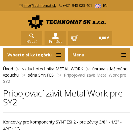
info@technomat.sk
+421 948 023 401
EN
0,00 €
Hľadať
Prihlásiť
Vyberte si kategóriu
Menu
Úvod
vzduchotechnika METAL WORK
úprava stlačeného
vzduchu
séria SYNTESi
Pripojovací závit Metal Work pre
SY2
Pripojovací závit Metal Work pre
SY2
Koncovky pre komponenty SYNTESi 2 - pre závity 3/8" - 1/2" -
3/4" - 1".