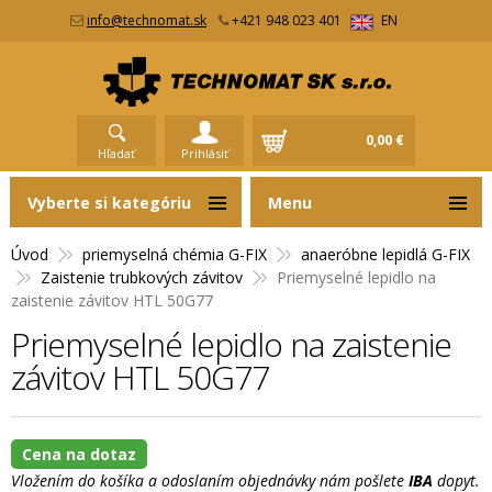
info@technomat.sk
+421 948 023 401
EN
0,00 €
Hľadať
Prihlásiť
Vyberte si kategóriu
Menu
Úvod
priemyselná chémia G-FIX
anaeróbne lepidlá G-FIX
Zaistenie trubkových závitov
Priemyselné lepidlo na
zaistenie závitov HTL 50G77
Priemyselné lepidlo na zaistenie
závitov HTL 50G77
Cena na dotaz
Vložením do košíka a odoslaním objednávky nám pošlete
IBA
dopyt.