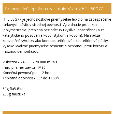
Priemyselné lepidlo na zaistenie závitov HTL 50G77
HTL 50G77 je jednozložkové priemyselné lepidlo na zabezpečenie
rúrkových závitov strednej pevnosti. Vytvrdnutie produktu
(polymerizácia) prebieha bez prístupu kyslíka (anaeróbne) a za
katalytického pôsobenia kovu (stykom s kovom). Nahrádza
konvenčné výrobky ako konope, teflónové nite, teflónové pásky.
Vysoko kvalitné priemyselné tesnenie s ochranou proti korózii a
možnou demontážou.
Viskozita - 24 000 - 70 000 mPa.s
max. priemer závitu - M80
Konečná pevnosť po - 12 hod.
Teplotná odolnosť - 55° do +150°C
50g fľaštička
250g fľaštička