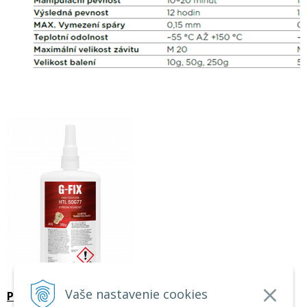
Vaše nastavenie cookies
Priemyselné lepidlo na zaistenie závitov HTL 50G77