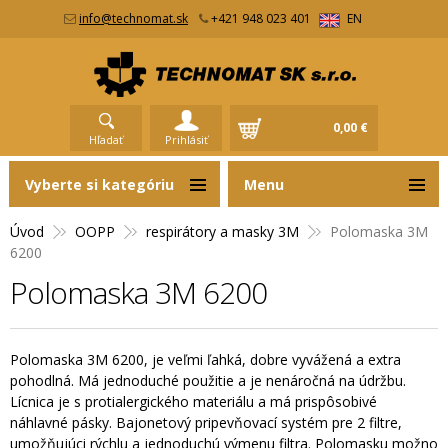
info@technomat.sk
+421 948 023 401
EN
0,00 €
Hľadať
Prihlásiť
Vyberte si kategóriu
Menu
Úvod
OOPP
respirátory a masky 3M
Polomaska 3M
6200
Polomaska 3M 6200
Polomaska 3M 6200, je veľmi ľahká, dobre vyvážená a extra
pohodlná. Má jednoduché použitie a je nenáročná na údržbu.
Lícnica je s protialergického materiálu a má prispôsobivé
náhlavné pásky. Bajonetový pripevňovací systém pre 2 filtre,
umožňujúci rýchlu a jednoduchú výmenu filtra. Polomasku možno