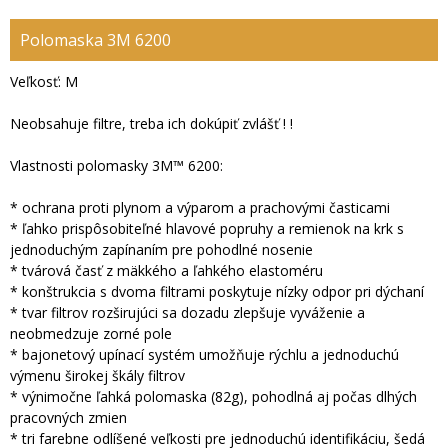
Polomaska 3M 6200
Veľkosť: M
Neobsahuje filtre, treba ich dokúpiť zvlášť ! !
Vlastnosti polomasky 3M™ 6200:
* ochrana proti plynom a výparom a prachovými časticami
* ľahko prispôsobiteľné hlavové popruhy a remienok na krk s
jednoduchým zapínaním pre pohodlné nosenie
* tvárová časť z mäkkého a ľahkého elastoméru
* konštrukcia s dvoma filtrami poskytuje nízky odpor pri dýchaní
* tvar filtrov rozširujúci sa dozadu zlepšuje vyváženie a
neobmedzuje zorné pole
* bajonetový upínací systém umožňuje rýchlu a jednoduchú
výmenu širokej škály filtrov
* výnimočne ľahká polomaska (82g), pohodlná aj počas dlhých
pracovných zmien
* tri farebne odlíšené veľkosti pre jednoduchú identifikáciu, šedá