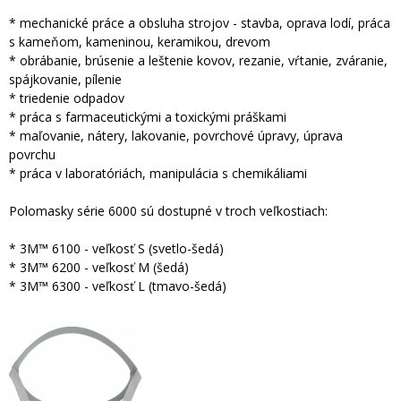
* mechanické práce a obsluha strojov - stavba, oprava lodí, práca
s kameňom, kameninou, keramikou, drevom
* obrábanie, brúsenie a leštenie kovov, rezanie, vŕtanie, zváranie,
spájkovanie, pílenie
* triedenie odpadov
* práca s farmaceutickými a toxickými práškami
* maľovanie, nátery, lakovanie, povrchové úpravy, úprava
povrchu
* práca v laboratóriách, manipulácia s chemikáliami
Polomasky série 6000 sú dostupné v troch veľkostiach:
* 3M™ 6100 - veľkosť S (svetlo-šedá)
* 3M™ 6200 - veľkosť M (šedá)
* 3M™ 6300 - veľkosť L (tmavo-šedá)