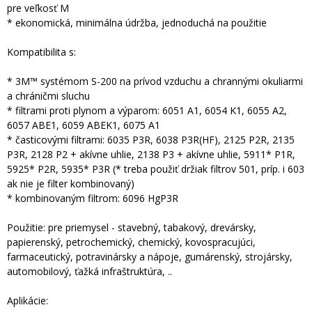
pre veľkosť M
* ekonomická, minimálna údržba, jednoduchá na použitie
Kompatibilita s:
* 3M™ systémom S-200 na prívod vzduchu a chrannými okuliarmi
a chráničmi sluchu
* filtrami proti plynom a výparom: 6051 A1, 6054 K1, 6055 A2,
6057 ABE1, 6059 ABEK1, 6075 A1
* časticovými filtrami: 6035 P3R, 6038 P3R(HF), 2125 P2R, 2135
P3R, 2128 P2 + akívne uhlie, 2138 P3 + akívne uhlie, 5911* P1R,
5925* P2R, 5935* P3R (* treba použiť držiak filtrov 501, príp. i 603
ak nie je filter kombinovaný)
* kombinovaným filtrom: 6096 HgP3R
Použitie: pre priemysel - stavebný, tabakový, drevársky,
papierenský, petrochemický, chemický, kovospracujúci,
farmaceutický, potravinársky a nápoje, gumárenský, strojársky,
automobilový, ťažká infraštruktúra, ..
Aplikácie: