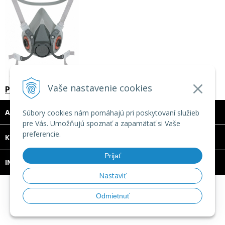
Vaše nastavenie cookies
Polomaska 3M 6200
ADRESA
Súbory cookies nám pomáhajú pri poskytovaní služieb
pre Vás. Umožňujú spoznať a zapamätať si Vaše
preferencie.
DOVOLENKA 3. - 7. augusta 2026
KONTAKT
Predajňa bude ZATVORENÁ a vytvorené
Prijať
INFO
objednávky začneme vybavovať 10.8.2026.
Nastaviť
Ďakujeme za pochopenie.
© 2026 TECHNOMAT SK •
tvorba eshopu cez UNIobchod
,
Odmietnuť
webhosting
spoločnosti
WEBYGROUP