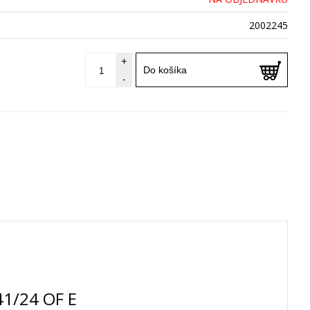
2002245
+
Do košíka
-
41/24 OF E