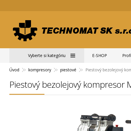
Vyberte si kategóriu
E-SHOP
Profi
Úvod
kompresory
piestové
Piestový bezolejový ko
Piestový bezolejový kompresor M