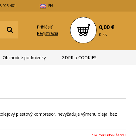
8 023 401
EN
0,00 €
Prihlásiť
Registrácia
0 ks
Obchodné podmienky
GDPR a COOKIES
zolejový piestový kompresor, nevyžaduje výmenu oleja, bez
NA OBJEDNÁVKU