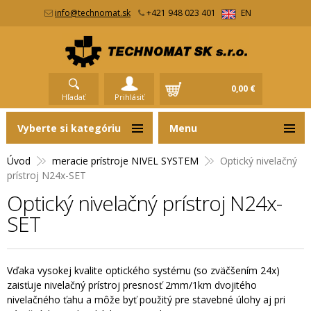
info@technomat.sk
+421 948 023 401
EN
0,00 €
Hľadať
Prihlásiť
Vyberte si kategóriu
Menu
Úvod
meracie prístroje NIVEL SYSTEM
Optický nivelačný
prístroj N24x-SET
Optický nivelačný prístroj N24x-
SET
Vďaka vysokej kvalite optického systému (so zväčšením 24x)
zaisťuje nivelačný prístroj presnosť 2mm/1km dvojitého
nivelačného ťahu a môže byť použitý pre stavebné úlohy aj pri