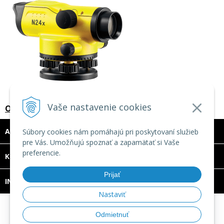
Vaše nastavenie cookies
Optický nivelačný prístroj N24x-SET
ADRESA
Súbory cookies nám pomáhajú pri poskytovaní služieb
pre Vás. Umožňujú spoznať a zapamätať si Vaše
preferencie.
DOVOLENKA 3. - 7. augusta 2026
KONTAKT
Predajňa bude ZATVORENÁ a vytvorené
Prijať
INFO
objednávky začneme vybavovať 10.8.2026.
Nastaviť
Ďakujeme za pochopenie.
© 2026 TECHNOMAT SK •
tvorba eshopu cez UNIobchod
,
Odmietnuť