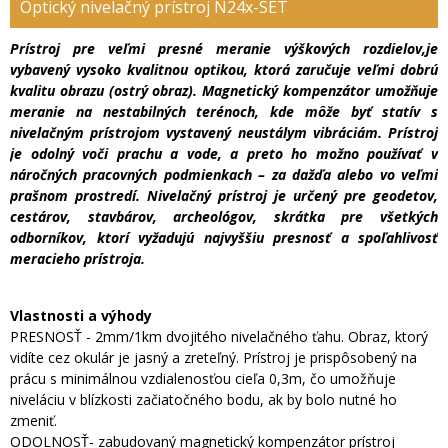
Optický nivelačný prístroj N24x-SET
Prístroj pre veľmi presné meranie výškových rozdielov,je
vybavený vysoko kvalitnou optikou, ktorá zaručuje veľmi dobrú
kvalitu obrazu (ostrý obraz). Magnetický kompenzátor umožňuje
meranie na nestabilných terénoch, kde môže byť statív s
nivelačným prístrojom vystavený neustálym vibráciám. Prístroj
je odolný voči prachu a vode, a preto ho možno používať v
náročných pracovných podmienkach – za dažďa alebo vo veľmi
prašnom prostredí. Nivelačný prístroj je určený pre geodetov,
cestárov, stavbárov, archeológov, skrátka pre všetkých
odborníkov, ktorí vyžadujú najvyššiu presnosť a spoľahlivosť
meracieho prístroja.
Vlastnosti a výhody
PRESNOSŤ - 2mm/1km dvojitého nivelačného ťahu. Obraz, ktorý
vidíte cez okulár je jasný a zreteľný. Prístroj je prispôsobený na
prácu s minimálnou vzdialenosťou cieľa 0,3m, čo umožňuje
niveláciu v blízkosti začiatočného bodu, ak by bolo nutné ho
zmeniť.
ODOLNOSŤ- zabudovaný magnetický kompenzátor prístroj