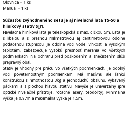
Olovnica – 1 ks
Manuál – 1 ks
Súčasťou zvýhodneného setu je aj nivelačná lata TS-50 a
hliníkový statív SJJ1.
Nivelačná hliníková lata je teleskopická s max. dĺžkou 5m. Lata je
s libelou a s presnou milimetrovou aj centimetrovou odolne
potlačenou stupnicou. Je odolná voči vode, vlhkosti a vysokým
teplotám, zabezpečuje vysokú presnosť merania vo všetkých
podmienkach. Na ochranu pred poškodením a znečistením slúži
prepravný obal.
Statív je vhodný pre prácu vo všetkých podmienkach, je odolný
voči poveternostným podmienkam. Má masívnu ale ľahkú
konštrukciu s hmotnosťou 3kg a jednoduchú obsluhu. Vybavený
páčkami a s plochou hlavou statívu. Navyše je univerzálny (pre
optické nivelačné prístroje, rotačné lasery, teodolity). Minimálna
výška je 0,97m a maximálna výška je 1,5m.