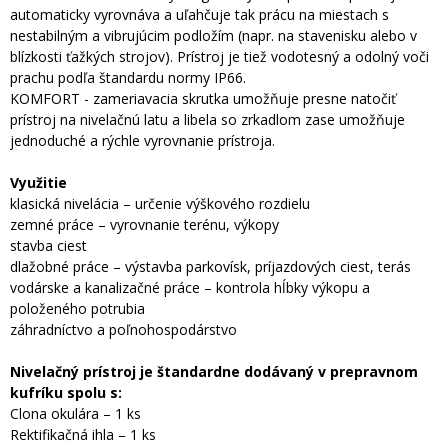
automaticky vyrovnáva a uľahčuje tak prácu na miestach s
nestabilným a vibrujúcim podložím (napr. na stavenisku alebo v
blízkosti ťažkých strojov). Prístroj je tiež vodotesný a odolný voči
prachu podľa štandardu normy IP66.
KOMFORT - zameriavacia skrutka umožňuje presne natočiť
prístroj na nivelačnú latu a libela so zrkadlom zase umožňuje
jednoduché a rýchle vyrovnanie prístroja.
Využitie
klasická nivelácia – určenie výškového rozdielu
zemné práce – vyrovnanie terénu, výkopy
stavba ciest
dlažobné práce – výstavba parkovísk, príjazdových ciest, terás
vodárske a kanalizačné práce – kontrola hĺbky výkopu a
položeného potrubia
záhradníctvo a poľnohospodárstvo
Nivelačný prístroj je štandardne dodávaný v prepravnom
kufríku spolu s:
Clona okulára – 1 ks
Rektifikačná ihla – 1 ks