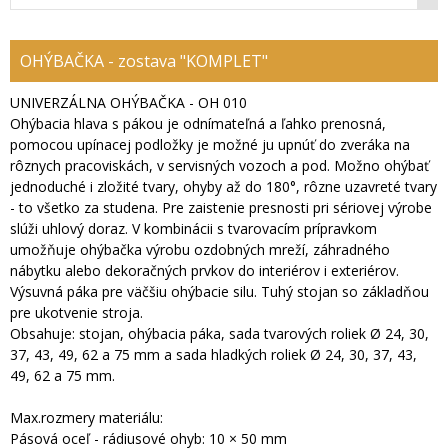
OHÝBAČKA - zostava "KOMPLET"
UNIVERZÁLNA OHÝBAČKA - OH 010
Ohýbacia hlava s pákou je odnímateľná a ľahko prenosná,
pomocou upínacej podložky je možné ju upnúť do zveráka na
rôznych pracoviskách, v servisných vozoch a pod. Možno ohýbať
jednoduché i zložité tvary, ohyby až do 180°, rôzne uzavreté tvary
- to všetko za studena. Pre zaistenie presnosti pri sériovej výrobe
slúži uhlový doraz. V kombinácii s tvarovacím prípravkom
umožňuje ohýbačka výrobu ozdobných mreží, záhradného
nábytku alebo dekoračných prvkov do interiérov i exteriérov.
Výsuvná páka pre väčšiu ohýbacie silu. Tuhý stojan so základňou
pre ukotvenie stroja.
Obsahuje: stojan, ohýbacia páka, sada tvarových roliek Ø 24, 30,
37, 43, 49, 62 a 75 mm a sada hladkých roliek Ø 24, 30, 37, 43,
49, 62 a 75 mm.
Max.rozmery materiálu:
Pásová oceľ - rádiusové ohyb: 10 × 50 mm