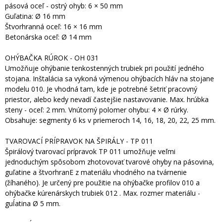
pásová oceľ - ostrý ohyb: 6 × 50 mm
Guľatina: Ø 16 mm
Štvorhranná oceľ: 16 × 16 mm
Betonárska oceľ: Ø 14 mm
OHÝBAČKA RÚROK - OH 031
Umožňuje ohýbanie tenkostenných trubiek pri použití jedného
stojana. Inštalácia sa vykoná výmenou ohýbacích hláv na stojane
modelu 010. Je vhodná tam, kde je potrebné šetriť pracovný
priestor, alebo kedy nevadí častejšie nastavovanie. Max. hrúbka
steny - oceľ: 2 mm. Vnútorný polomer ohybu: 4 × Ø rúrky.
Obsahuje: segmenty 6 ks v priemeroch 14, 16, 18, 20, 22, 25 mm.
TVAROVACÍ PRÍPRAVOK NA ŠPIRÁLY - TP 011
Špirálový tvarovací prípravok TP 011 umožňuje veľmi
jednoduchým spôsobom zhotovovať tvarové ohyby na pásovina,
guľatine a štvorhranE z materiálu vhodného na tvárnenie
(žíhaného). Je určený pre použitie na ohýbačke profilov 010 a
ohýbačke kúrenárskych trubiek 012 . Max. rozmer materiálu -
guĺatina Ø 5 mm.