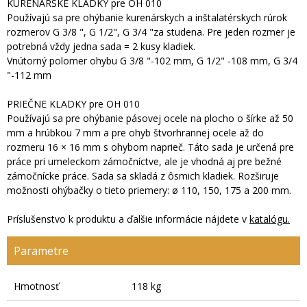
KURENÁRSKE KLADKY pre OH 010
Používajú sa pre ohýbanie kurenárskych a inštalatérskych rúrok
rozmerov G 3/8 ", G 1/2", G 3/4 "za studena. Pre jeden rozmer je
potrebná vždy jedna sada = 2 kusy kladiek.
Vnútorný polomer ohybu G 3/8 "-102 mm, G 1/2" -108 mm, G 3/4
"-112 mm
PRIEČNE KLADKY pre OH 010
Používajú sa pre ohýbanie pásovej ocele na plocho o šírke až 50
mm a hrúbkou 7 mm a pre ohyb štvorhrannej ocele až do
rozmeru 16 × 16 mm s ohybom naprieč. Táto sada je určená pre
práce pri umeleckom zámočníctve, ale je vhodná aj pre bežné
zámočnícke práce. Sada sa skladá z ôsmich kladiek. Rozširuje
možnosti ohýbačky o tieto priemery: ø 110, 150, 175 a 200 mm.
Príslušenstvo k produktu a ďalšie informácie nájdete v
katalógu.
Parametre
Hmotnosť
118 kg