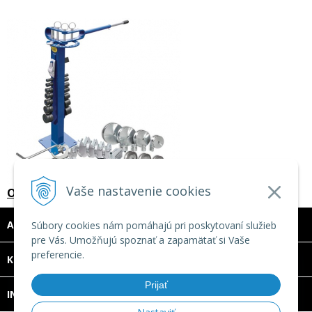
Vaše nastavenie cookies
OHÝBAČKA - zostava "KOMPLET"
ADRESA
Súbory cookies nám pomáhajú pri poskytovaní služieb
pre Vás. Umožňujú spoznať a zapamätať si Vaše
preferencie.
DOVOLENKA 3. - 7. augusta 2026
KONTAKT
Predajňa bude ZATVORENÁ a vytvorené
Prijať
INFO
objednávky začneme vybavovať 10.8.2026.