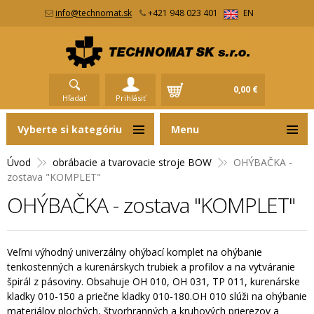
info@technomat.sk
+421 948 023 401
EN
0,00 €
Hľadať
Prihlásiť
Vyberte si kategóriu
Menu
Úvod
obrábacie a tvarovacie stroje BOW
OHÝBAČKA -
zostava "KOMPLET"
OHÝBAČKA - zostava "KOMPLET"
Veľmi výhodný univerzálny ohýbací komplet na ohýbanie
tenkostenných a kurenárskych trubiek a profilov a na vytváranie
špirál z pásoviny. Obsahuje OH 010, OH 031, TP 011, kurenárske
kladky 010-150 a priečne kladky 010-180.OH 010 slúži na ohýbanie
materiálov plochých, štvorhranných a kruhových prierezov a