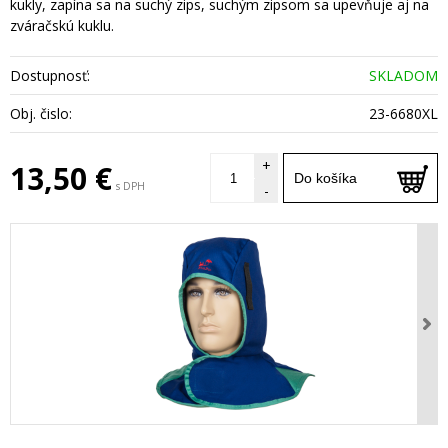
kukly, zapína sa na suchý zips, suchým zipsom sa upevňuje aj na
zváračskú kuklu.
Dostupnosť:
SKLADOM
Obj. čislo:
23-6680XL
+
13,50 €
Do košíka
s DPH
-