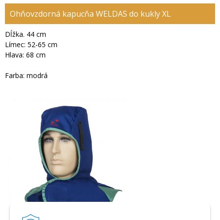
Ohňovzdorná kapucňa WELDAS do kukly XL
Dĺžka. 44 cm
Límec: 52-65 cm
Hlava: 68 cm
Farba: modrá