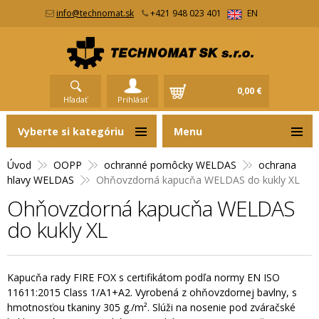
info@technomat.sk
+421 948 023 401
EN
0,00 €
Hľadať
Prihlásiť
Vyberte si kategóriu
Menu
Úvod
OOPP
ochranné pomôcky WELDAS
ochrana
hlavy WELDAS
Ohňovzdorná kapucňa WELDAS do kukly XL
Ohňovzdorná kapucňa WELDAS
do kukly XL
Kapucňa rady FIRE FOX s certifikátom podľa normy EN ISO
11611:2015 Class 1/A1+A2. Vyrobená z ohňovzdornej bavlny, s
hmotnosťou tkaniny 305 g./m². Slúži na nosenie pod zváračské