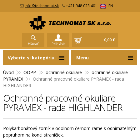
info@technomat.sk
+421 948 023 401
EN
0,00 €
Hľadať
Prihlásiť
Vyberte si kategóriu
Menu
Úvod
OOPP
ochranné okuliare
ochranné okuliare
PYRAMEX
Ochranné pracovné okuliare PYRAMEX - rada
HIGHLANDER
Ochranné pracovné okuliare
PYRAMEX - rada HIGHLANDER
Polykarbonátový zorník v odolnom černom ráme s odnímateľným
popruhom na konci straničiek.