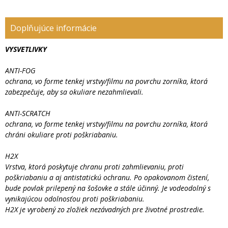
Doplňujúce informácie
VYSVETLIVKY
ANTI-FOG
ochrana, vo forme tenkej vrstvy/filmu na povrchu zorníka, ktorá
zabezpečuje, aby sa okuliare nezahmlievali.
ANTI-SCRATCH
ochrana, vo forme tenkej vrstvy/filmu na povrchu zorníka, ktorá
chráni okuliare proti poškriabaniu.
H2X
Vrstva, ktorá poskytuje chranu proti zahmlievaniu, proti
poškriabaniu a aj antistatickú ochranu. Po opakovanom čistení,
bude povlak prilepený na šošovke a stále účinný. Je vodeodolný s
vynikajúcou odolnosťou proti poškriabaniu.
H2X je vyrobený zo zložiek nezávadných pre životné prostredie.