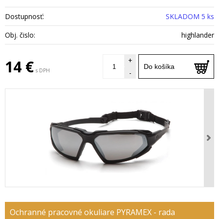
Dostupnosť:
SKLADOM 5 ks
Obj. čislo:
highlander
+
14 €
Do košíka
s DPH
-
Ochranné pracovné okuliare PYRAMEX - rada