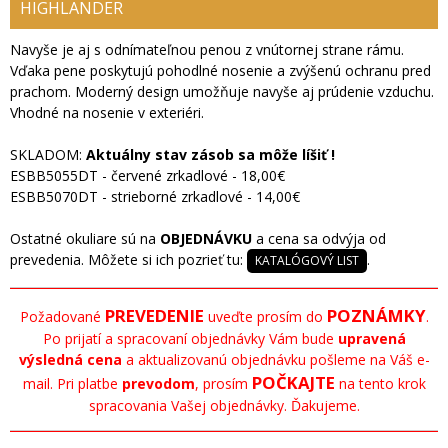
HIGHLANDER
Navyše je aj s odnímateľnou penou z vnútornej strane rámu.
Vďaka pene poskytujú pohodlné nosenie a zvýšenú ochranu pred
prachom. Moderný design umožňuje navyše aj prúdenie vzduchu.
Vhodné na nosenie v exteriéri.
SKLADOM:
Aktuálny stav zásob sa môže líšiť !
ESBB5055DT - červené zrkadlové - 18,00€
ESBB5070DT - strieborné zrkadlové - 14,00€
Ostatné okuliare sú na
OBJEDNÁVKU
a cena sa odvýja od
prevedenia. Môžete si ich pozrieť tu:
.
KATALÓGOVÝ LIST
PREVEDENIE
POZNÁMKY
Požadované
uveďte prosím do
.
Po prijatí a spracovaní objednávky Vám bude
upravená
výsledná cena
a aktualizovanú objednávku pošleme na Váš e-
POČKAJTE
mail. Pri platbe
prevodom
, prosím
na tento krok
spracovania Vašej objednávky. Ďakujeme.