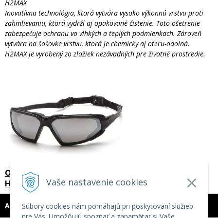
H2MAX
Inovatívna technológia, ktorá vytvára vysoko výkonnú vrstvu proti
zahmlievaniu, ktorá vydrží aj opakované čistenie. Toto ošetrenie
zabezpečuje ochranu vo vlhkých a teplých podmienkach. Zároveň
vytvára na šošovke vrstvu, ktorá je chemicky aj oteru-odolná.
H2MAX je vyrobený zo zložiek nezávadných pre životné prostredie.
Ochranné pracovné okuliare PYRAMEX - rada
Vaše nastavenie cookies
HIGHLANDER
ADRESA
Súbory cookies nám pomáhajú pri poskytovaní služieb
pre Vás. Umožňujú spoznať a zapamätať si Vaše