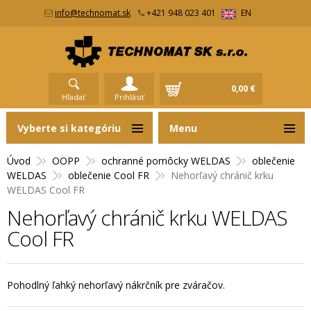
info@technomat.sk
+421 948 023 401
EN
0,00 €
Hľadať
Prihlásiť
Vyberte si kategóriu
Menu
Úvod
OOPP
ochranné pomôcky WELDAS
oblečenie
WELDAS
oblečenie Cool FR
Nehorľavý chránič krku
WELDAS Cool FR
Nehorľavý chránič krku WELDAS
Cool FR
Pohodlný ľahký nehorľavý nákrčník pre zváračov.