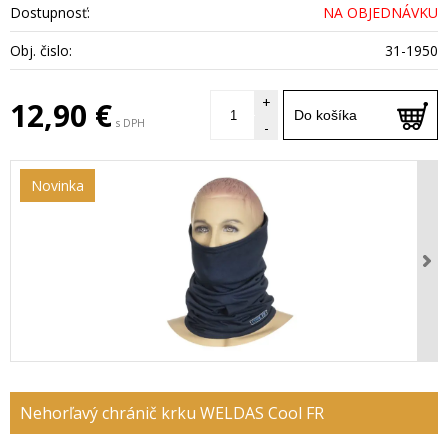
Dostupnosť:
NA OBJEDNÁVKU
Obj. čislo:
31-1950
+
12,90 €
Do košíka
s DPH
-
Novinka
Nehorľavý chránič krku WELDAS Cool FR