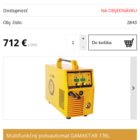
Dostupnosť:
NA OBJEDNÁVKU
Obj. čislo:
2843
+
712 €
Do košíka
s DPH
-
Multifunkčný poloautomat GAMASTAR 176L