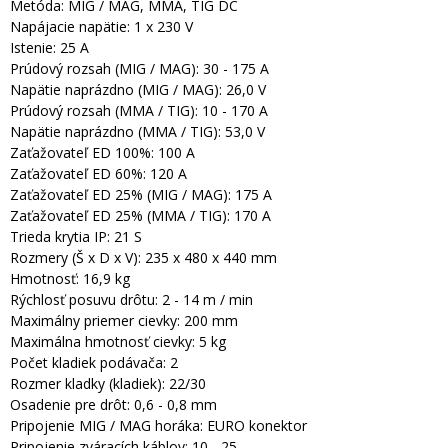
Metóda: MIG / MAG, MMA, TIG DC
Napájacie napätie: 1 x 230 V
Istenie: 25 A
Prúdový rozsah (MIG / MAG): 30 - 175 A
Napätie naprázdno (MIG / MAG): 26,0 V
Prúdový rozsah (MMA / TIG): 10 - 170 A
Napätie naprázdno (MMA / TIG): 53,0 V
Zaťažovateľ ED 100%: 100 A
Zaťažovateľ ED 60%: 120 A
Zaťažovateľ ED 25% (MIG / MAG): 175 A
Zaťažovateľ ED 25% (MMA / TIG): 170 A
Trieda krytia IP: 21 S
Rozmery (Š x D x V): 235 x 480 x 440 mm
Hmotnosť: 16,9 kg
Rýchlosť posuvu drôtu: 2 - 14 m / min
Maximálny priemer cievky: 200 mm
Maximálna hmotnosť cievky: 5 kg
Počet kladiek podávača: 2
Rozmer kladky (kladiek): 22/30
Osadenie pre drôt: 0,6 - 0,8 mm
Pripojenie MIG / MAG horáka: EURO konektor
Pripojenie zváracích káblov: 10 - 25