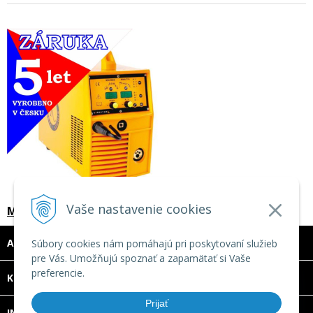
Vaše nastavenie cookies
Multifunkčný poloautomat GAMASTAR 176L
ADRESA
Súbory cookies nám pomáhajú pri poskytovaní služieb
pre Vás. Umožňujú spoznať a zapamätať si Vaše
preferencie.
DOVOLENKA 3. - 7. augusta 2026
KONTAKT
Predajňa bude ZATVORENÁ a vytvorené
Prijať
INFO