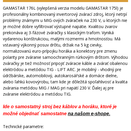
GAMASTAR 176L (vylepšená verzia modelu GAMASTAR 175l) je
profesionálny kombinovaný invertorový zvárací zdroj, ktorý netrpí
problémy známymi u MIG-ových zváračiek na 230 V, u ktorých nie
je možné dobre vyfiltrovať výstupné napätie. Kvalitou zvarov
prekonáva aj 3-fázové zváračky s klasickým trafom. Vyniká
vydarenou konštrukciou, malými rozmermi a hmotnosťou. Má
vstavaný výkonný posuv drôtu, držiak na 5 kg cievky,
normalizovanú euro-prípojku horáka a konektory pre zmenu
polarity pre zváranie samoochranným rúrkovým drôtom. Výhodou
zváračky je tiež možnosť pripojiť zváracie káble a zvárať obalenou
elektródou a metódou TIG - LIFT ARC. Je mobilný - vhodný pre
údržbárske, automobilový, autokarosářské a domáce dielne,
alebo ľahkú kovovýrobu, tam kde je dôležitá spoľahlivosť a kvalita
zvárania metódou MIG / MAG pri napätí 230 V. Ďalej aj pre
zváranie elektródou a metódou TIG.
Ide o samostatný stroj bez káblov a horáku, ktoré je
možné objednať samostatne
na našom e-shope.
Technické parametre: