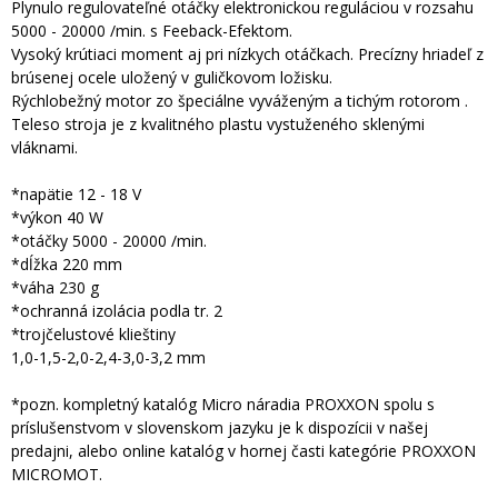
Plynulo regulovateľné otáčky elektronickou reguláciou v rozsahu
5000 - 20000 /min. s Feeback-Efektom.
Vysoký krútiaci moment aj pri nízkych otáčkach. Precízny hriadeľ z
brúsenej ocele uložený v guličkovom ložisku.
Rýchlobežný motor zo špeciálne vyváženým a tichým rotorom .
Teleso stroja je z kvalitného plastu vystuženého sklenými
vláknami.
*napätie 12 - 18 V
*výkon 40 W
*otáčky 5000 - 20000 /min.
*dĺžka 220 mm
*váha 230 g
*ochranná izolácia podla tr. 2
*trojčelustové klieštiny
1,0-1,5-2,0-2,4-3,0-3,2 mm
*pozn. kompletný katalóg Micro náradia PROXXON spolu s
príslušenstvom v slovenskom jazyku je k dispozícii v našej
predajni, alebo online katalóg v hornej časti kategórie PROXXON
MICROMOT.