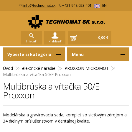
info@technomat.sk
+421 948 023 401
EN
0,00 €
Hľadať
Prihlásiť
Vyberte si kategóriu
Menu
Úvod
elektrické náradie
PROXXON MICROMOT
Multibrúska a vŕtačka 50/E Proxxon
Multibrúska a vŕtačka 50/E
Proxxon
Modelárska a gravírovacia sada, komplet so sieťovým zdrojom a
34 dielnym príslušenstvom v dentálnej kvalite.