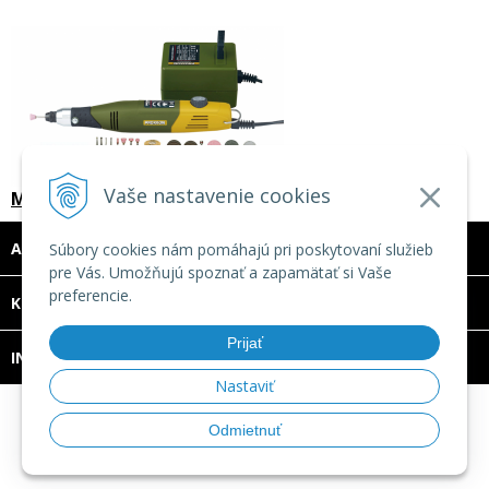
Vaše nastavenie cookies
Multibrúska a vŕtačka 50/E Proxxon
ADRESA
Súbory cookies nám pomáhajú pri poskytovaní služieb
pre Vás. Umožňujú spoznať a zapamätať si Vaše
preferencie.
DOVOLENKA 3. - 7. augusta 2026
KONTAKT
Predajňa bude ZATVORENÁ a vytvorené
Prijať
INFO
objednávky začneme vybavovať 10.8.2026.
Nastaviť
Ďakujeme za pochopenie.
© 2026 TECHNOMAT SK •
tvorba eshopu cez UNIobchod
,
Odmietnuť
webhosting
spoločnosti
WEBYGROUP