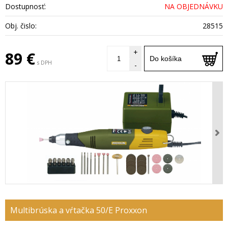
Dostupnosť:
NA OBJEDNÁVKU
Obj. čislo:
28515
+
89 €
Do košíka
s DPH
-
Multibrúska a vŕtačka 50/E Proxxon