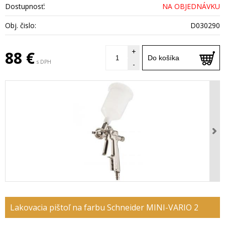
Dostupnosť:
NA OBJEDNÁVKU
Obj. čislo:
D030290
+
88 €
Do košíka
s DPH
-
Lakovacia pištoľ na farbu Schneider MINI-VARIO 2