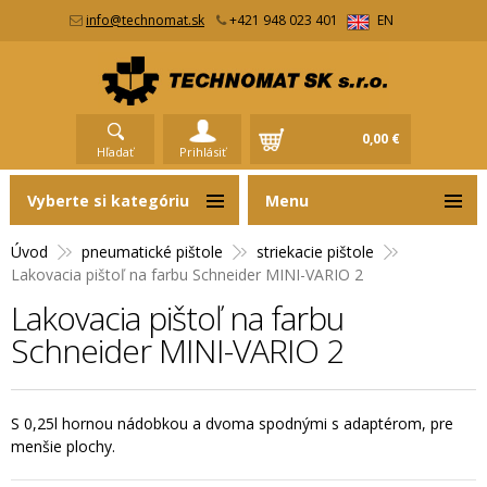
info@technomat.sk
+421 948 023 401
EN
0,00 €
Hľadať
Prihlásiť
Vyberte si kategóriu
Menu
Úvod
pneumatické pištole
striekacie pištole
Lakovacia pištoľ na farbu Schneider MINI-VARIO 2
Lakovacia pištoľ na farbu
Schneider MINI-VARIO 2
S 0,25l hornou nádobkou a dvoma spodnými s adaptérom, pre
menšie plochy.