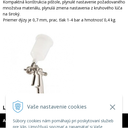
Kompaktná konštrukcia pištole, plynulé nastavenie požadovaného
množstva materiálu, plynulá zmena nastavenia z kruhového lúča
na široký.
Priemer dýzy je 0,7 mm, prac. tlak 1-4 bar a hmotnosť 0,4 kg.
Vaše nastavenie cookies
Lakovacia pištoľ na farbu Schneider MINI-VARIO 2
ADRESA
Súbory cookies nám pomáhajú pri poskytovaní služieb
pre Vás. Umožňujú spoznať a zapamätať si Vaše