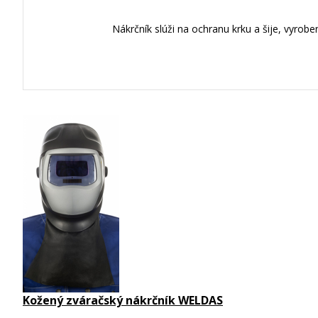
Nákrčník slúži na ochranu krku a šije, vyrob
Kožený zváračský nákrčník WELDAS