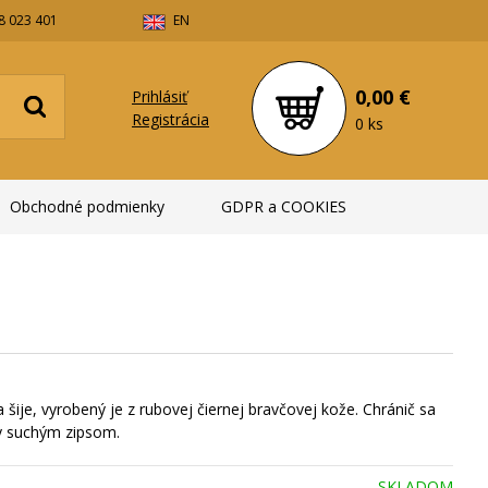
8 023 401
EN
0,00 €
Prihlásiť
Registrácia
0 ks
Obchodné podmienky
GDPR a COOKIES
 šije, vyrobený je z rubovej čiernej bravčovej kože. Chránič sa
ly suchým zipsom.
SKLADOM