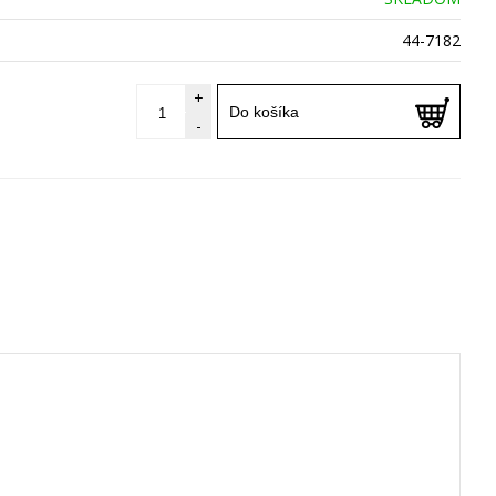
44-7182
+
Do košíka
-