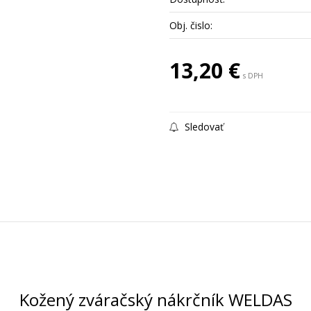
Obj. čislo:
13,20 €
s DPH
Sledovať
Kožený zváračský nákrčník WELDAS