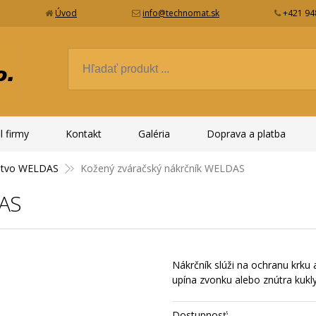
Úvod
info@technomat.sk
+421 94
l firmy
Kontakt
Galéria
Doprava a platba
nstvo WELDAS
Kožený zváračský nákrčník WELDAS
DAS
Nákrčník slúži na ochranu krku a
upína zvonku alebo znútra kuk
Dostupnosť: