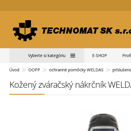
Vyberte si kategóriu
E-SHOP
Profi
Úvod
OOPP
ochranné pomôcky WELDAS
prísluše
Kožený zváračský nákrčník WEL