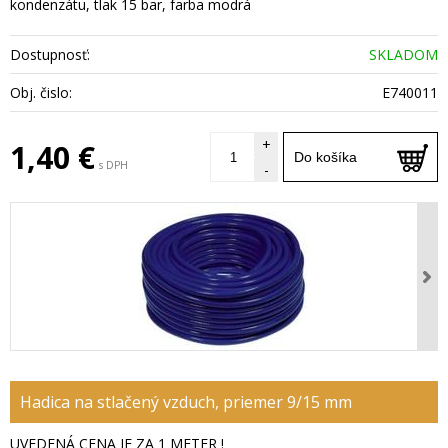
kondenzátu, tlak 15 bar, farba modrá
Dostupnosť:
SKLADOM
Obj. čislo:
E740011
+
1,40 €
Do košíka
s DPH
-
Hadica na stlačený vzduch, priemer 9/15 mm
UVEDENÁ CENA JE ZA 1 METER !