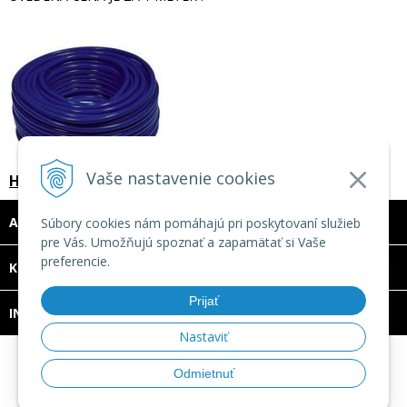
Vaše nastavenie cookies
Hadica na stlačený vzduch, priemer 9/15 mm
ADRESA
Súbory cookies nám pomáhajú pri poskytovaní služieb
pre Vás. Umožňujú spoznať a zapamätať si Vaše
preferencie.
DOVOLENKA 3. - 7. augusta 2026
KONTAKT
Predajňa bude ZATVORENÁ a vytvorené
Prijať
INFO
objednávky začneme vybavovať 10.8.2026.
Nastaviť
Ďakujeme za pochopenie.
© 2026 TECHNOMAT SK •
tvorba eshopu cez UNIobchod
,
Odmietnuť
webhosting
spoločnosti
WEBYGROUP