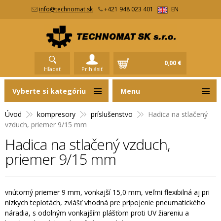
info@technomat.sk
+421 948 023 401
EN
0,00 €
Hľadať
Prihlásiť
Vyberte si kategóriu
Menu
Úvod
kompresory
príslušenstvo
Hadica na stlačený
vzduch, priemer 9/15 mm
Hadica na stlačený vzduch,
priemer 9/15 mm
vnútorný priemer 9 mm, vonkajší 15,0 mm, veľmi flexibilná aj pri
nízkych teplotách, zvlášť vhodná pre pripojenie pneumatického
náradia, s odolným vonkajším plášťom proti UV žiareniu a