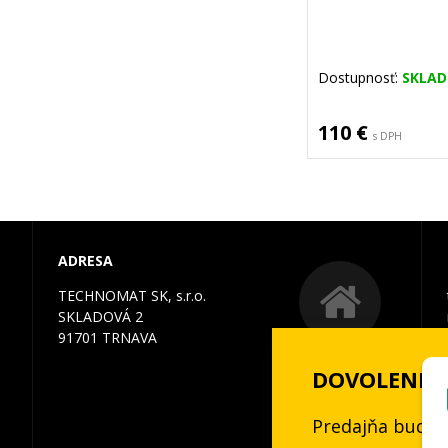
Dostupnosť:
SKLA
110 €
s DPH
ADRESA
TECHNOMAT SK, s.r.o.
SKLADOVÁ 2
91701 TRNAVA
DOVOLENKA 3
Predajňa bude 