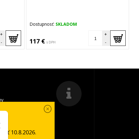
Dostupnosť:
SKLADOM
+
+
117 €
-
-
s DPH
my
a platba
ať 10.8.2026.
é podmienky