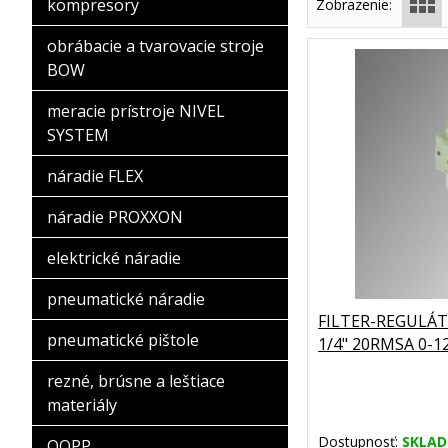
kompresory
Zobrazenie:
obrábacie a tvarovacie stroje
BOW
meracie prístroje NIVEL
SYSTEM
náradie FLEX
náradie PROXXON
elektrické náradie
pneumatické náradie
FILTER-REGULÁ
pneumatické pištole
1/4" 20RMSA 0-1
rezné, brúsne a leštiace
materiály
Dostupnosť:
SKLA
OOPP