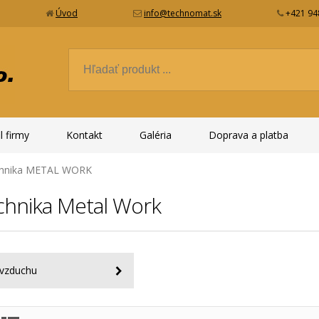
Úvod
info@technomat.sk
+421 94
l firmy
Kontakt
Galéria
Doprava a platba
chnika METAL WORK
chnika Metal Work
 vzduchu