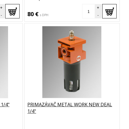
+
+
80 €
-
-
s DPH
1/4"
PRIMAZÁVAČ METAL WORK NEW DEAL
1/4"