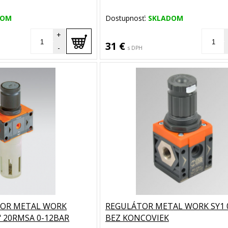
DOM
Dostupnosť:
SKLADOM
+
31 €
-
s DPH
TOR METAL WORK
REGULÁTOR METAL WORK SY1 
4" 20RMSA 0-12BAR
BEZ KONCOVIEK