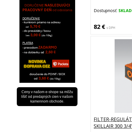
Dostupnosť:
SKLA
82 €
s DPH
Ceny v našom e-shope sa môžu
líšiť od predajných cien v našom
kamennom obchode.
FILTER-REGULÁ
SKILLAIR 300 3/