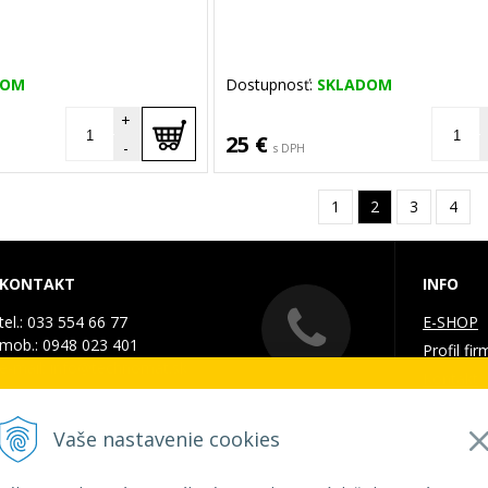
DOM
Dostupnosť:
SKLADOM
+
25 €
-
s DPH
1
2
3
4
KONTAKT
INFO
tel.: 033 554 66 77
E-SHOP
mob.: 0948 023 401
Profil fir
e-mail:
info@technomat.sk
Kontakt
. - 7. augusta 2026
Galéria
Doprava 
Vaše nastavenie cookies
ZATVORENÁ a vytvorené objednávky začneme vybavov
Obchodn