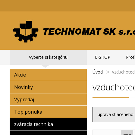
Vyberte si kategóriu
E-SHOP
Profi
Úvod
vzduchote
Akcie
vzduchote
Novinky
Výpredaj
Top ponuka
úprava stlačeného
zváracia technika