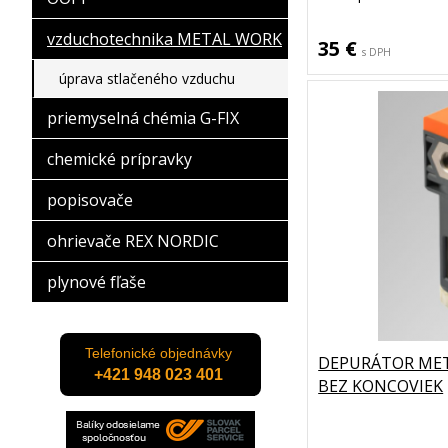
vzduchotechnika METAL WORK
35 €
s DPH
úprava stlačeného vzduchu
priemyselná chémia G-FIX
chemické prípravky
popisovače
ohrievače REX NORDIC
plynové fľaše
Telefonické objednávky
DEPURÁTOR MET
+421 948 023 401
BEZ KONCOVIEK