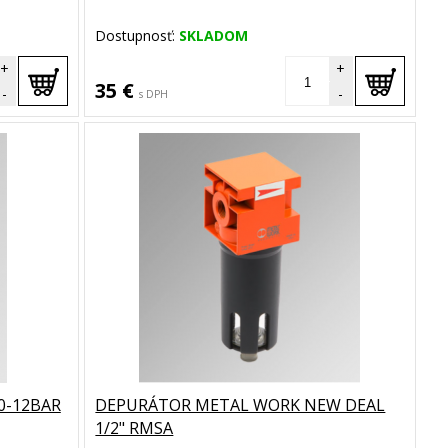
Dostupnosť:
SKLADOM
+
+
35 €
-
-
s DPH
0-12BAR
DEPURÁTOR METAL WORK NEW DEAL
1/2" RMSA